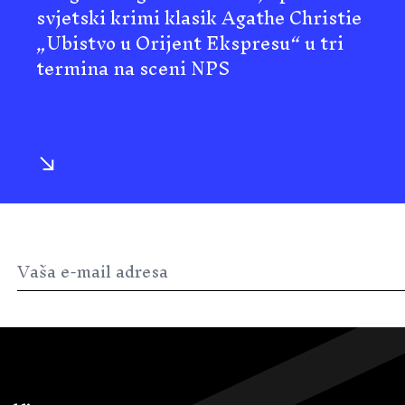
svjetski krimi klasik Agathe Christie
„Ubistvo u Orijent Ekspresu“ u tri
termina na sceni NPS