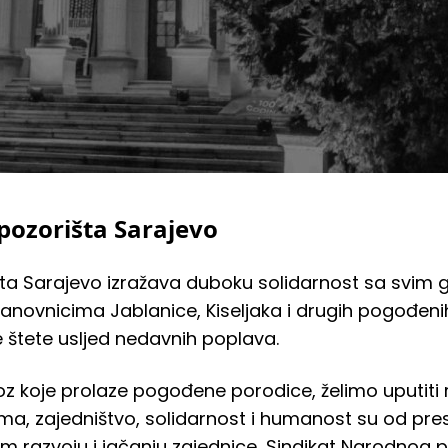
pozorišta Sarajevo
ta Sarajevo izražava duboku solidarnost sa svim 
anovnicima Jablanice, Kiseljaka i drugih pogođenih
ne štete usljed nedavnih poplava.
oz koje prolaze pogođene porodice, želimo uputiti r
a, zajedništvo, solidarnost i humanost su od pr
m razvoju i jačanju zajednice, Sindikat Narodnog p