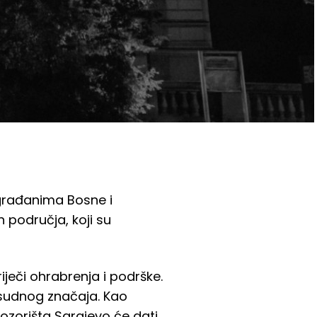
građanima Bosne i
 područja, koji su
iječi ohrabrenja i podrške.
esudnog značaja. Kao
ozorišta Sarajevo će dati