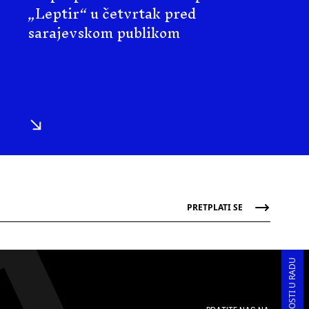
„Leptir“ u četvrtak pred
sarajevskom publikom
PRETPLATI SE