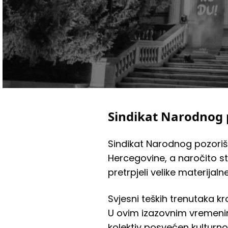
Sindikat Narodnog 
Sindikat Narodnog pozoriš
Hercegovine, a naročito st
pretrpjeli velike materijal
Svjesni teških trenutaka kr
U ovim izazovnim vremenim
kolektiv posvećen kulturno