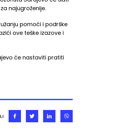
za najugroženije.
pružanju pomoći i podrške
ići ove teške izazove i
vo će nastaviti pratiti
LI