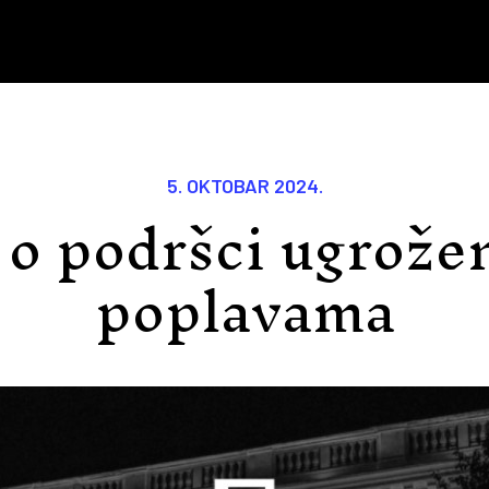
5. OKTOBAR 2024.
a o podršci ugrože
poplavama