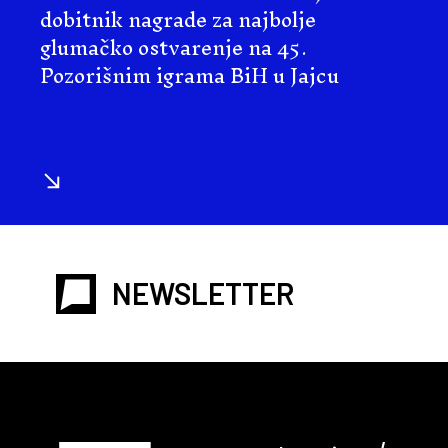
dobitnik nagrade za najbolje
glumačko ostvarenje na 45.
Pozorišnim igrama BiH u Jajcu
NEWSLETTER