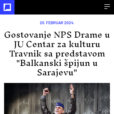
Open
20. FEBRUAR 2024.
Gostovanje NPS Drame u
JU Centar za kulturu
Travnik sa predstavom
"Balkanski špijun u
Sarajevu"