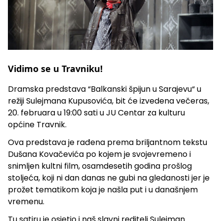
Vidimo se u Travniku!
Dramska predstava “Balkanski špijun u Sarajevu“ u
režiji Sulejmana Kupusovića, bit će izvedena večeras,
20. februara u 19:00 sati u JU Centar za kulturu
općine Travnik.
Ova predstava je rađena prema briljantnom tekstu
Dušana Kovačevića po kojem je svojevremeno i
snimljen kultni film, osamdesetih godina prošlog
stoljeća, koji ni dan danas ne gubi na gledanosti jer je
prožet tematikom koja je našla put i u današnjem
vremenu.
Tu satiru je osjetio i naš slavni reditelj Sulejman