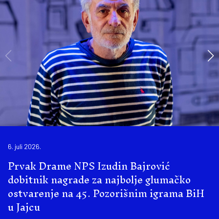
6. juli 2026.
Prvak Drame NPS Izudin Bajrović
dobitnik nagrade za najbolje glumačko
ostvarenje na 45. Pozorišnim igrama BiH
u Jajcu