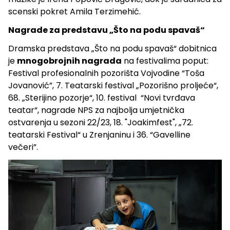
scenski pokret Amila Terzimehić.
Nagrade za predstavu „Što na podu spavaš“
Dramska predstava „Što na podu spavaš“ dobitnica
je
mnogobrojnih nagrada
na festivalima poput:
Festival profesionalnih pozorišta Vojvodine “Toša
Jovanović”, 7. Teatarski festival „Pozorišno proljeće“,
68. „Sterijino pozorje“, 10. festival “Novi tvrđava
teatar“, nagrade NPS za najbolja umjetnička
ostvarenja u sezoni 22/23, 18. "Joakimfest", „72.
teatarski Festival“ u Zrenjaninu i 36. “Gavelline
večeri”.