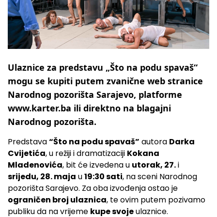
Ulaznice za predstavu „Što na podu spavaš“
mogu se kupiti putem zvanične web stranice
Narodnog pozorišta Sarajevo, platforme
www.karter.ba ili direktno na blagajni
Narodnog pozorišta.
Predstava
“Što na podu spavaš”
autora
Darka
Cvijetića
, u režiji i dramatizaciji
Kokana
Mladenovića
, bit će izvedena u
utorak, 27.
i
srijedu, 28. maja
u
19:30 sati
, na sceni Narodnog
pozorišta Sarajevo. Za oba izvođenja ostao je
ograničen broj ulaznica
, te ovim putem pozivamo
publiku da na vrijeme
kupe svoje
ulaznice.