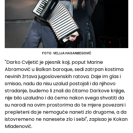
FOTO: VELIJA HASANBEGOVIĆ
"Darko Cvijetić je pjesnik koji, poput Marine
Abramović u Balkan baroque, sedi zatrpan kostima
nevinih žrtava jugoslovenskih ratova. Daje im glas i
smisao, nadu da nisu uzalud postojali i da njihovo
stradanje, budemo li znali da čitamo Darkove knjige,
nije bilo uzaludno i da ćemo nakon svega shvatiti da
su narodi na ovim prostorima do te mjere povezani i
prepleteni da je nemoguće naneti zlo drugome, a da
istovremeno ne nanesete zlo i sebi", zapisao je Kokan
Mladenović.