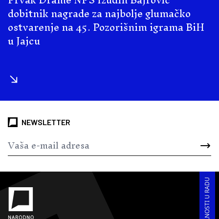
dobitnik nagrade za najbolje glumačko
ostvarenje na 45. Pozorišnim igrama BiH
u Jajcu
NEWSLETTER