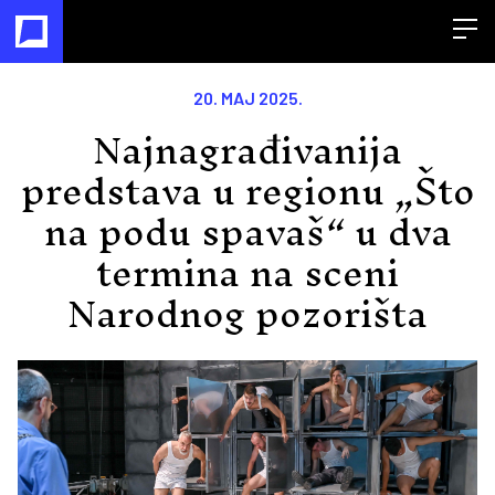
Open
20. MAJ 2025.
Najnagrađivanija
predstava u regionu „Što
na podu spavaš“ u dva
termina na sceni
Narodnog pozorišta