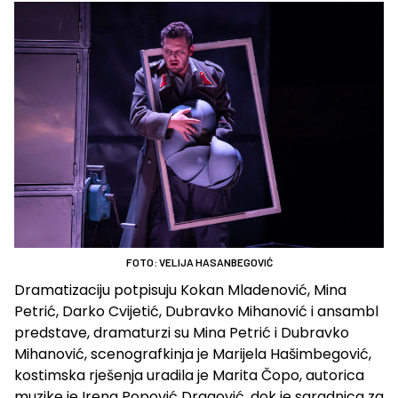
FOTO: VELIJA HASANBEGOVIĆ
Dramatizaciju potpisuju Kokan Mladenović, Mina
Petrić, Darko Cvijetić, Dubravko Mihanović i ansambl
predstave, dramaturzi su Mina Petrić i Dubravko
Mihanović, scenografkinja je Marijela Hašimbegović,
kostimska rješenja uradila je Marita Čopo, autorica
muzike je Irena Popović Dragović, dok je saradnica za