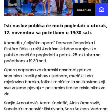
GALERIJA
Isti naslov publika će moći pogledati u utorak,
12. novembra sa početkom u 19:30 sati.
Komediju „Seljačka opera" Darvasa Benedeka i
Pintéra Béle, u režiji Andrása Urbána sarajevska
publika moći će pogledati u petak, 25. oktobra sa
početkom u 19:30 sati.
Opera napisana za dramski ansambl gotovo
sapunica i reality show u jednom, muzički luda
mješavina baroka, folka i rock'n'rolla sa likovima koji
sve vrijeme pjevaju - pa samim tim ne misle nikakvo
zlo.
Sanjin Arnautović, Amra Kapidžić, Aldin Omerović,
Sanela Krsmanović-Bistrivoda, Sara Seksan, Vedrana