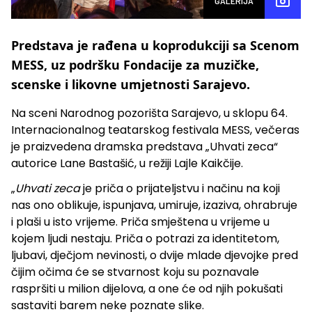
GALERIJA
Predstava je rađena u koprodukciji sa Scenom
MESS, uz podršku Fondacije za muzičke,
scenske i likovne umjetnosti Sarajevo.
Na sceni Narodnog pozorišta Sarajevo, u sklopu 64.
Internacionalnog teatarskog festivala MESS, večeras
je praizvedena dramska predstava „Uhvati zeca“
autorice Lane Bastašić, u režiji Lajle Kaikčije.
„
Uhvati zeca
je priča o prijateljstvu i načinu na koji
nas ono oblikuje, ispunjava, umiruje, izaziva, ohrabruje
i plaši u isto vrijeme. Priča smještena u vrijeme u
kojem ljudi nestaju. Priča o potrazi za identitetom,
ljubavi, dječjom nevinosti, o dvije mlade djevojke pred
čijim očima će se stvarnost koju su poznavale
raspršiti u milion dijelova, a one će od njih pokušati
sastaviti barem neke poznate slike.