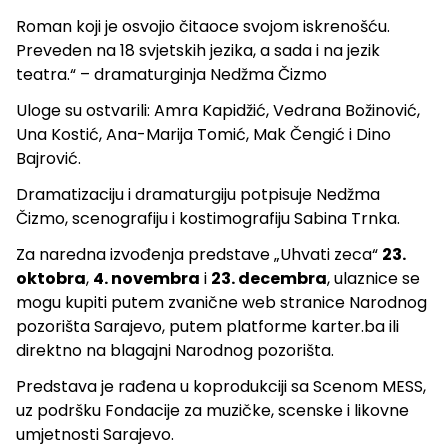
Roman koji je osvojio čitaoce svojom iskrenošću.
Preveden na 18 svjetskih jezika, a sada i na jezik
teatra.“ – dramaturginja Nedžma Čizmo
Uloge su ostvarili: Amra Kapidžić, Vedrana Božinović,
Una Kostić, Ana-Marija Tomić, Mak Čengić i Dino
Bajrović.
Dramatizaciju i dramaturgiju potpisuje Nedžma
Čizmo, scenografiju i kostimografiju Sabina Trnka.
Za naredna izvođenja predstave „Uhvati zeca“
23.
oktobra
,
4. novembra
i
23. decembra
, ulaznice se
mogu kupiti putem zvanične web stranice Narodnog
pozorišta Sarajevo, putem platforme karter.ba ili
direktno na blagajni Narodnog pozorišta.
Predstava je rađena u koprodukciji sa Scenom MESS,
uz podršku Fondacije za muzičke, scenske i likovne
umjetnosti Sarajevo.