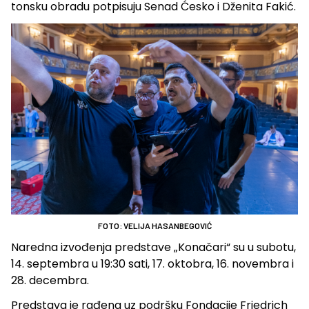
tonsku obradu potpisuju Senad Ćesko i Dženita Fakić.
FOTO: VELIJA HASANBEGOVIĆ
Naredna izvođenja predstave „Konačari“ su u subotu,
14. septembra u 19:30 sati, 17. oktobra, 16. novembra i
28. decembra.
Predstava je rađena uz podršku Fondacije Friedrich