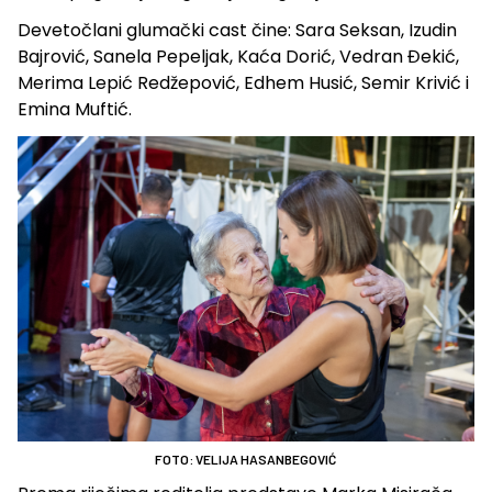
Devetočlani glumački cast čine: Sara Seksan, Izudin
Bajrović, Sanela Pepeljak, Kaća Dorić, Vedran Đekić,
Merima Lepić Redžepović, Edhem Husić, Semir Krivić i
Emina Muftić.
FOTO: VELIJA HASANBEGOVIĆ