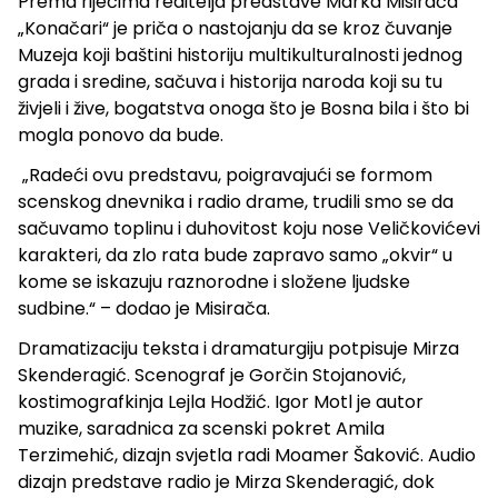
Prema riječima reditelja predstave Marka Misirača
„Konačari“ je priča o nastojanju da se kroz čuvanje
Muzeja koji baštini historiju multikulturalnosti jednog
grada i sredine, sačuva i historija naroda koji su tu
živjeli i žive, bogatstva onoga što je Bosna bila i što bi
mogla ponovo da bude.
„Radeći ovu predstavu, poigravajući se formom
scenskog dnevnika i radio drame, trudili smo se da
sačuvamo toplinu i duhovitost koju nose Veličkovićevi
karakteri, da zlo rata bude zapravo samo „okvir“ u
kome se iskazuju raznorodne i složene ljudske
sudbine.“ – dodao je Misirača.
Dramatizaciju teksta i dramaturgiju potpisuje Mirza
Skenderagić. Scenograf je Gorčin Stojanović,
kostimografkinja Lejla Hodžić. Igor Motl je autor
muzike, saradnica za scenski pokret Amila
Terzimehić, dizajn svjetla radi Moamer Šaković. Audio
dizajn predstave radio je Mirza Skenderagić, dok