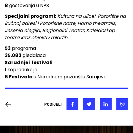
8
gostovanja u NPS
Specijalni programi:
Kultura na ulice!
,
Pozorište na
kućnoj adresi
i Pozorišne notte
,
Homo theatralis
,
Jesenja elegija
,
Regionalni Teatar
,
Kaleidoskop
teatra kroz objektiv mladih
53
programa
35.083
gledalaca
Saradnje i festivali
1
koprodukcija
6 Festivala
u Narodnom pozorištu Sarajevo
PODIJELI