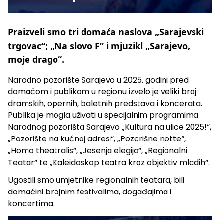
Praizveli smo tri domaća naslova „Sarajevski
trgovac“; „Na slovo F“ i mjuzikl „Sarajevo,
moje drago“.
Narodno pozorište Sarajevo u 2025. godini pred
domaćom i publikom u regionu izvelo je veliki broj
dramskih, opernih, baletnih predstava i koncerata.
Publika je mogla uživati u specijalnim programima
Narodnog pozorišta Sarajevo „Kultura na ulice 2025!“,
„Pozorište na kućnoj adresi“, „Pozorišne notte“,
„Homo theatralis“, „Jesenja elegija“, „Regionalni
Teatar“ te „Kaleidoskop teatra kroz objektiv mladih“.
Ugostili smo umjetnike regionalnih teatara, bili
domaćini brojnim festivalima, događajima i
koncertima.