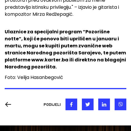
prostoru i pred ovakvom publikom za mene
predstavlja istinsku privilegiju." – izjavio je gitarista i
kompozitor Mirza Redžepagić.
Ulaznice za specijalni program “Pozorišne
notte“, koji će ponovo biti upriličen u januaru i
martu, mogu se kupiti putem zvanične web
stranice Narodnog pozorišta Sarajevo, te putem
platforme www.karter.ba ili direktno na blagajni
Narodnog pozorišta.
Foto: Velija Hasanbegović
PODIJELI