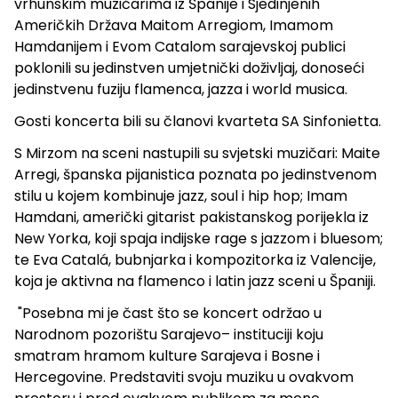
vrhunskim muzičarima iz Španije i Sjedinjenih
Američkih Država Maitom Arregiom, Imamom
Hamdanijem i Evom Catalom sarajevskoj publici
poklonili su jedinstven umjetnički doživljaj, donoseći
jedinstvenu fuziju flamenca, jazza i world musica.
Gosti koncerta bili su članovi kvarteta SA Sinfonietta.
S Mirzom na sceni nastupili su svjetski muzičari: Maite
Arregi, španska pijanistica poznata po jedinstvenom
stilu u kojem kombinuje jazz, soul i hip hop; Imam
Hamdani, američki gitarist pakistanskog porijekla iz
New Yorka, koji spaja indijske rage s jazzom i bluesom;
te Eva Catalá, bubnjarka i kompozitorka iz Valencije,
koja je aktivna na flamenco i latin jazz sceni u Španiji.
"Posebna mi je čast što se koncert održao u
Narodnom pozorištu Sarajevo– instituciji koju
smatram hramom kulture Sarajeva i Bosne i
Hercegovine. Predstaviti svoju muziku u ovakvom