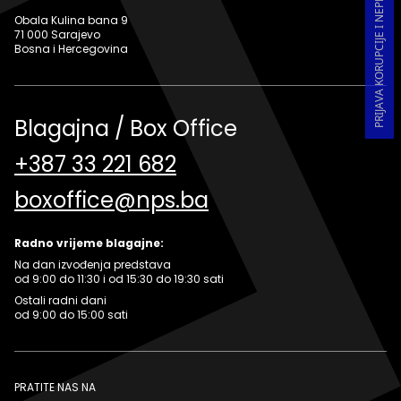
PRIJAVA KORUPCIJE I NEPRAVILNOSTI U RADU
Obala Kulina bana 9
71 000 Sarajevo
Bosna i Hercegovina
Blagajna / Box Office
+387 33 221 682
boxoffice@nps.ba
Radno vrijeme blagajne:
Na dan izvođenja predstava
od 9:00 do 11:30 i od 15:30 do 19:30 sati
Ostali radni dani
od 9:00 do 15:00 sati
PRATITE NAS NA