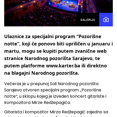
GALERIJA
Ulaznice za specijalni program “Pozorišne
notte“, koji će ponovo biti upriličen u januaru i
martu, mogu se kupiti putem zvanične web
stranice Narodnog pozorišta Sarajevo, te
putem platforme www.karter.ba ili direktno
na blagajni Narodnog pozorišta.
Večeras je u prepunoj Sali Narodnog pozorišta
Sarajevo otvoren specijalni program „Pozorišne
notte“, u sklopu kojeg je izveden koncert gitariste i
kompozitora Mirze Redžepagića.
Gitarista i kompozitor Mirza Redžepagić zajedno sa