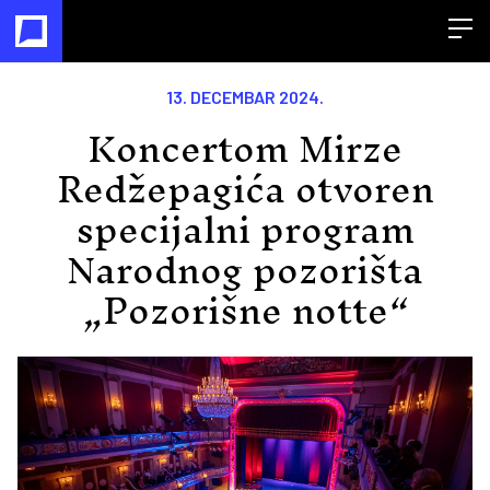
Open
13. DECEMBAR 2024.
Koncertom Mirze
Redžepagića otvoren
specijalni program
Narodnog pozorišta
„Pozorišne notte“