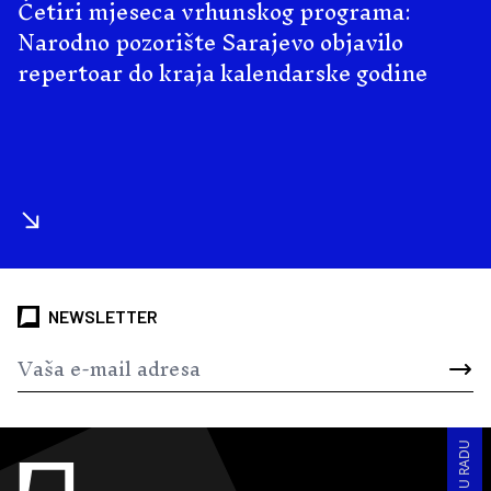
Četiri mjeseca vrhunskog programa:
Narodno pozorište Sarajevo objavilo
repertoar do kraja kalendarske godine
NEWSLETTER