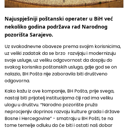
Najuspješniji poštanski operater u BiH već
nekoliko godina podržava rad Narodnog
pozorišta Sarajevo.
Uz svakodnevne obaveze prema svojim korisnicima,
uz veliki zadatak da se brzo razvijaju i modernizuju
svoje usluge, uz veliku odgovornost da dospiju do
svakog korisnika poštanskih usluga, gdje god se on
nalazio, BH Pošta nije zaboravila biti društveno
odgovorna.
Kako kažu iz ove kompanije, BH Pošta, prije svega,
nastoji biti prijatelj institucijama čiji rad ima veliku
ulogu u društvu. “Narodno pozorište pruža
neprocjenjiv doprinos razvoju kulture grada i države
Bosne i Hercegovine” - smatraju u BH Pošti, te na
tome temelje odluku da će biti i ostati naš dobar