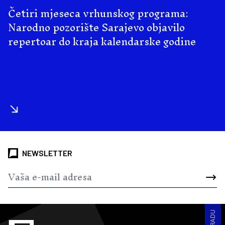
Četiri mjeseca vrhunskog programa:
Narodno pozorište Sarajevo objavilo
repertoar do kraja kalendarske godine
NEWSLETTER