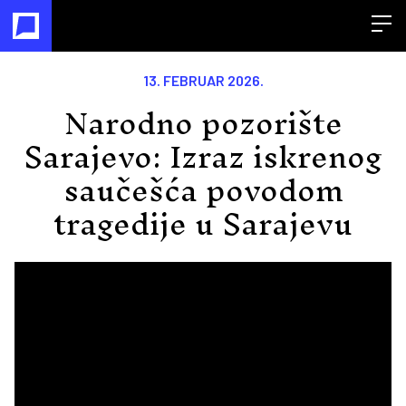
Open
13. FEBRUAR 2026.
Narodno pozorište
Sarajevo: Izraz iskrenog
saučešća povodom
tragedije u Sarajevu