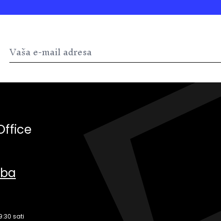
Office
.ba
9:30 sati