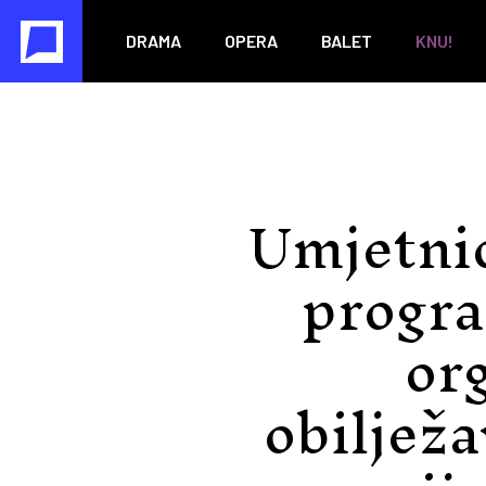
DRAMA
OPERA
BALET
KNU!
Umjetnic
progra
or
obiljež