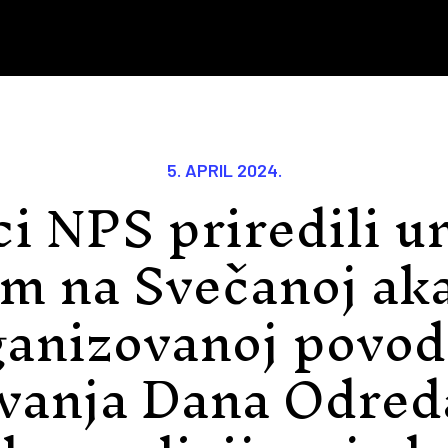
5. APRIL 2024.
i NPS priredili u
m na Svečanoj ak
ganizovanoj povo
avanja Dana Odred