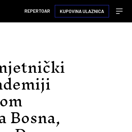
REPERTOAR
KUPOVINA ULAZNICA
Open m
mjetnički
ademiji
dom
a Bosna,