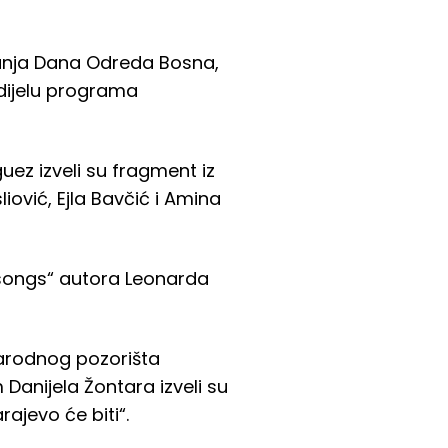
anja Dana Odreda Bosna,
 dijelu programa
uez izveli su fragment iz
ović, Ejla Bavčić i Amina
n songs“ autora Leonarda
Narodnog pozorišta
Danijela Žontara izveli su
ajevo će biti“.