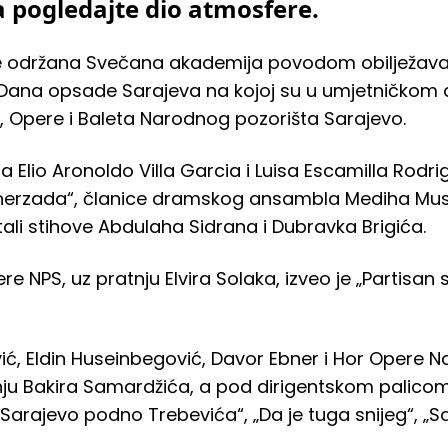
ja pogledajte dio atmosfere.
 je održana Svečana akademija povodom obilježav
no Dana opsade Sarajeva na kojoj su u umjetničkom
, Opere i Baleta Narodnog pozorišta Sarajevo.
Elio Aronoldo Villa Garcia i Luisa Escamilla Rodrig
eherzada“, članice dramskog ansambla Mediha Musli
ali stihove Abdulaha Sidrana i Dubravka Brigića.
e NPS, uz pratnju Elvira Solaka, izveo je „Partisa
ić, Eldin Huseinbegović, Davor Ebner i Hor Opere 
nju Bakira Samardžića, a pod dirigentskom palicom 
Sarajevo podno Trebevića“, „Da je tuga snijeg“, „Sar