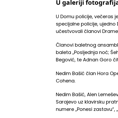
U galeriji fotografi
U Domu policije, večeras
specijalne policije, ujed
učestvovali članovi Drame
Članovi baletnog ansambla 
baleta „Posljednja noć; Š
Begović, te Adnan Goro čit
Nedim Bašić član Hora Oper
Cohena.
Nedim Bašić, Alen Lemešev
Sarajevo uz klavirsku prat
numere „Ponesi zastavu“, „