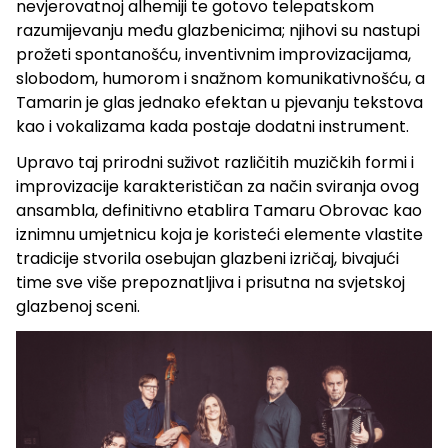
nevjerovatnoj alhemiji te gotovo telepatskom
razumijevanju među glazbenicima; njihovi su nastupi
prožeti spontanošću, inventivnim improvizacijama,
slobodom, humorom i snažnom komunikativnošću, a
Tamarin je glas jednako efektan u pjevanju tekstova
kao i vokalizama kada postaje dodatni instrument.
Upravo taj prirodni suživot različitih muzičkih formi i
improvizacije karakterističan za način sviranja ovog
ansambla, definitivno etablira Tamaru Obrovac kao
iznimnu umjetnicu koja je koristeći elemente vlastite
tradicije stvorila osebujan glazbeni izričaj, bivajući
time sve više prepoznatljiva i prisutna na svjetskoj
glazbenoj sceni.