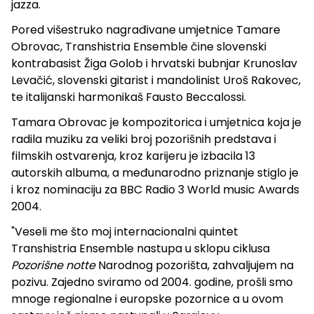
jazza.
Pored višestruko nagrađivane umjetnice Tamare
Obrovac, Transhistria Ensemble čine slovenski
kontrabasist Žiga Golob i hrvatski bubnjar Krunoslav
Levačić, slovenski gitarist i mandolinist Uroš Rakovec,
te italijanski harmonikaš Fausto Beccalossi.
Tamara Obrovac je kompozitorica i umjetnica koja je
radila muziku za veliki broj pozorišnih predstava i
filmskih ostvarenja, kroz karijeru je izbacila 13
autorskih albuma, a međunarodno priznanje stiglo je
i kroz nominaciju za BBC Radio 3 World music Awards
2004.
"Veseli me što moj internacionalni quintet
Transhistria Ensemble nastupa u sklopu ciklusa
Pozorišne notte
Narodnog pozorišta, zahvaljujem na
pozivu. Zajedno sviramo od 2004. godine, prošli smo
mnoge regionalne i europske pozornice a u ovom