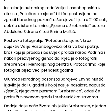
Instalacija autorskog rada Velije Hasanbegovića iz
ciklusa „Potočarske sjene“ biti će postavljena na
zgradi Narodnog pozorišta Sarajevo 11. jula u 21:00 sati,
dok će u istom terminu „Pjesmu o Srebrenici“ autora
Abdulaha Sidrana čitati Emina Muftić.
Postavka fotografije “Potočarske sjene”, kroz
objektiv Velije Hasanbegovića, otkriva bol i patnju
kroz koju je prošao i još uvijek prolazi narod Podrinja i
nakon preživljenog genocida. Riječ je o fotografiji
Srebrenice i Memorijalnog centra u Potočarima koje
fotograf bilježi već petnaest godina.
Glumica Narodnog pozorišta Sarajevo Emina Muftić
izjavila je da i u godini u kojoj nas je, nažalost, napustio
Pjesnik
, njegovom pjesmom "Srebrenica", odati će
poštu žrtvovanom gradu i srebreničkim žrtvama.
Dodaje da je naše živote obilježila Srebrenica, a jedan