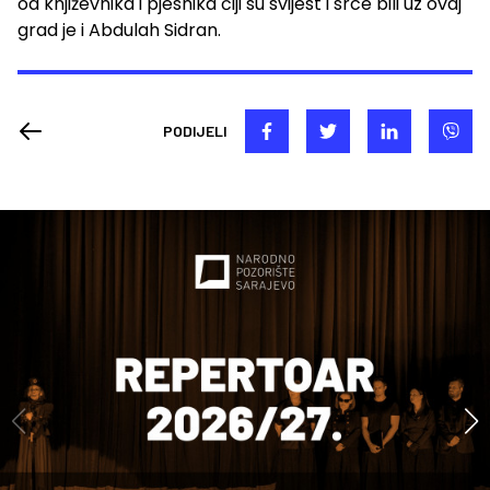
od književnika i pjesnika čiji su svijest i srce bili uz ovaj
grad je i Abdulah Sidran.
PODIJELI