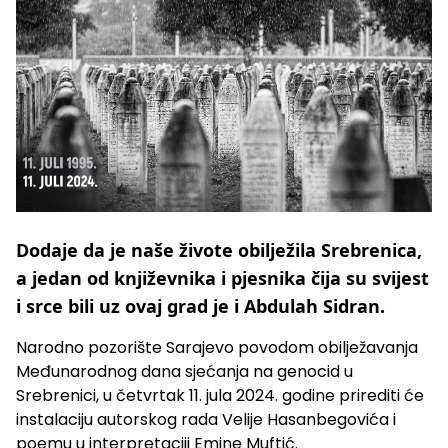
Dodaje da je naše živote obilježila Srebrenica,
a jedan od književnika i pjesnika čija su svijest
i srce bili uz ovaj grad je i Abdulah Sidran.
Narodno pozorište Sarajevo povodom obilježavanja
Međunarodnog dana sjećanja na genocid u
Srebrenici, u četvrtak 11. jula 2024. godine prirediti će
instalaciju autorskog rada Velije Hasanbegovića i
poemu u interpretaciji Emine Muftić.