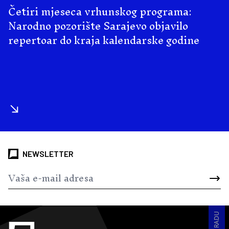
Četiri mjeseca vrhunskog programa:
Narodno pozorište Sarajevo objavilo
repertoar do kraja kalendarske godine
NEWSLETTER