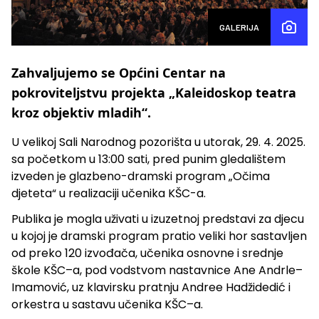
GALERIJA
Zahvaljujemo se Općini Centar na
pokroviteljstvu projekta „Kaleidoskop teatra
kroz objektiv mladih“.
U velikoj Sali Narodnog pozorišta u utorak, 29. 4. 2025.
sa početkom u 13:00 sati, pred punim gledalištem
izveden je glazbeno-dramski program „Očima
djeteta“ u realizaciji učenika KŠC-a.
Publika je mogla uživati u izuzetnoj predstavi za djecu
u kojoj je dramski program pratio veliki hor sastavljen
od preko 120 izvođača, učenika osnovne i srednje
škole KŠC–a, pod vodstvom nastavnice Ane Andrle–
Imamović, uz klavirsku pratnju Andree Hadžidedić i
orkestra u sastavu učenika KŠC–a.