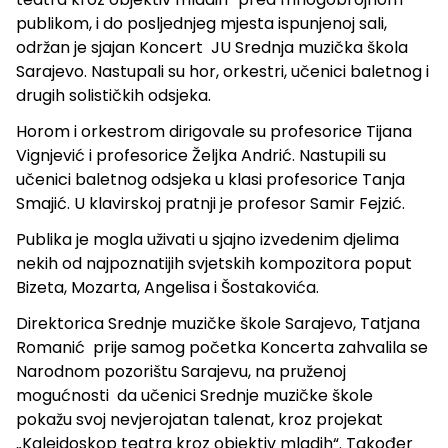
publikom, i do posljednjeg mjesta ispunjenoj sali,
održan je sjajan Koncert JU Srednja muzička škola
Sarajevo. Nastupali su hor, orkestri, učenici baletnog i
drugih solističkih odsjeka.
Horom i orkestrom dirigovale su profesorice Tijana
Vignjević i profesorice Željka Andrić. Nastupili su
učenici baletnog odsjeka u klasi profesorice Tanja
Smajić. U klavirskoj pratnji je profesor Samir Fejzić.
Publika je mogla uživati u sjajno izvedenim djelima
nekih od najpoznatijih svjetskih kompozitora poput
Bizeta, Mozarta, Angelisa i Šostakovića.
Direktorica Srednje muzičke škole Sarajevo, Tatjana
Romanić prije samog početka Koncerta zahvalila se
Narodnom pozorištu Sarajevu, na pruženoj
mogućnosti da učenici Srednje muzičke škole
pokažu svoj nevjerojatan talenat, kroz projekat
„Kaleidoskop teatra kroz objektiv mladih“. Također