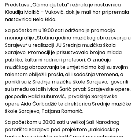
Predstavu „Očima djeteta“ režirala je nastavnica
Klaudija Malkić – Vuković, dok je mali hor pripremala
nastavnica Nela Đido.
Sa početkom u 19:00 sati održana je promocija
monografije „Stotinu godina muzičkog obrazovanja u
Sarajevu“ u realiazciji JU Srednja muzička škola
Sarajevo. Promociji je prisustvovala brojna mlada
publika, kulturni radnici i profesori. O značaju
muzičkog obrazovanja te umjetnicima koji su svojim
talentom obilježili prošla, ali i sadašnja vremena, a
ponikli su iz Srednje muzičke škole Sarajevo, govorili
su između ostalih Ivica Šarić prvak Sarajevske opere,
gospodin Halid Kuburović, prvakinja Sarajevske
opere Aida Čorbadžić te direktorica Srednje muzičke
škole Sarajevo, Tatjana Romanić.
Sa početkom u 20:00 sati u velikoj Sali Narodnog
pozorišta Sarajevo pod projektom „Kaleidoskop
teatra kroz objektiv mladih“ pred mnogobrojnom