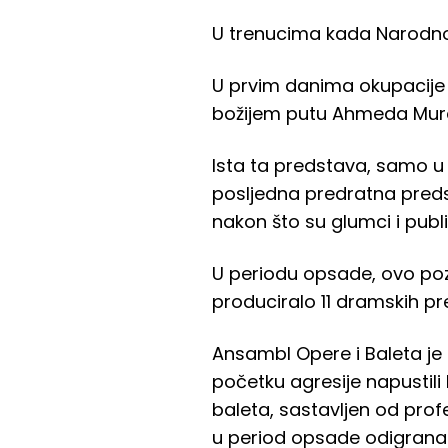
U trenucima kada Narodno p
U prvim danima okupacije 
božijem putu Ahmeda Mur
Ista ta predstava, samo 
posljedna predratna predst
nakon što su glumci i pub
U periodu opsade, ovo poz
produciralo 11 dramskih p
Ansambl Opere i Baleta je 
početku agresije napustili
baleta, sastavljen od prof
u period opsade odigrana 