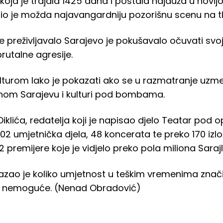
a je trajala 1425 dana i postala najduža u novijoj hi
io je možda najavangardniju pozorišnu scenu na tlu
 preživljavalo Sarajevo je pokušavalo očuvati svoj 
rutalne agresije.
kulturom lako je pokazati ako se u razmatranje u
nom Sarajevu i kulturi pod bombama.
lića, redatelja koji je napisao djelo Teatar po
02 umjetnička djela, 48 koncerata te preko 170 izlo
 premijere koje je vidjelo preko pola miliona Sarajli
ao je koliko umjetnost u teškim vremenima znači 
i nemoguće. (Nenad Obradović)