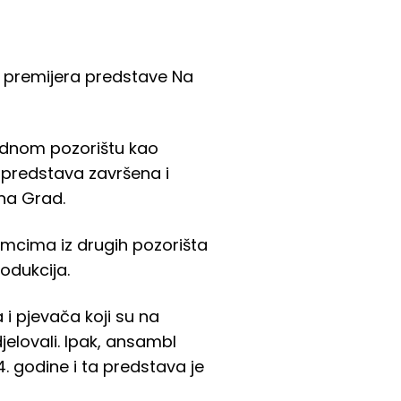
e premijera predstave Na
odnom pozorištu kao
e predstava završena i
 na Grad.
mcima iz drugih pozorišta
odukcija.
 i pjevača koji su na
jelovali. Ipak, ansambl
. godine i ta predstava je