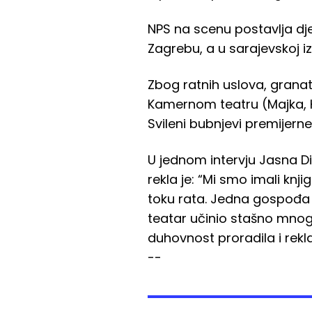
NPS na scenu postavlja dj
Zagrebu, a u sarajevskoj iz
Zbog ratnih uslova, granat
Kamernom teatru (Majka, K
Svileni bubnjevi premijern
U jednom intervju Jasna D
rekla je: “Mi smo imali kn
toku rata. Jedna gospođa j
teatar učinio stašno mnogo 
duhovnost proradila i rekla
--