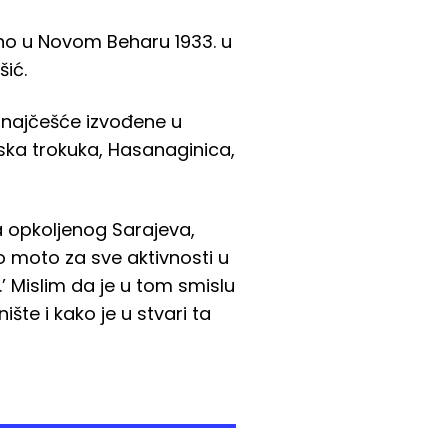
no u Novom Beharu 1933. u
šić.
u najčešće izvođene u
ska trokuka, Hasanaginica,
a opkoljenog Sarajeva,
ao moto za sve aktivnosti u
’ Mislim da je u tom smislu
šte i kako je u stvari ta