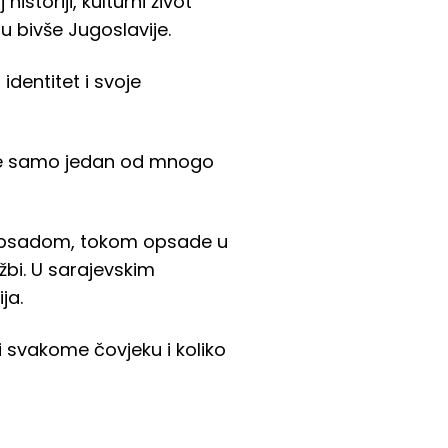
storiji, kulturni život
 bivše Jugoslavije.
identitet i svoje
zme samo jedan od mnogo
d opsadom, tokom opsade u
žbi. U sarajevskim
ja.
svakome čovjeku i koliko