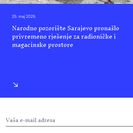
25. maj 2026.
Narodno pozorište Sarajevo pronašlo
privremeno rješenje za radioničke i
magacinske prostore