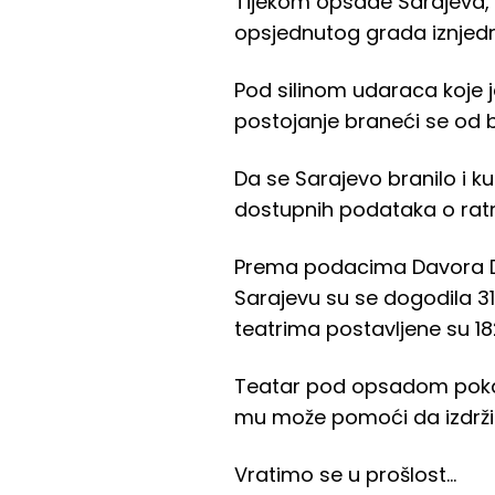
Tijekom opsade Sarajeva, koj
opsjednutog grada iznjedr
Pod silinom udaraca koje je
postojanje braneći se od b
Da se Sarajevo branilo i 
dostupnih podataka o rat
Prema podacima Davora Dik
Sarajevu su se dogodila 31
teatrima postavljene su 182
Teatar pod opsadom pokaz
mu može pomoći da izdrž
Vratimo se u prošlost…