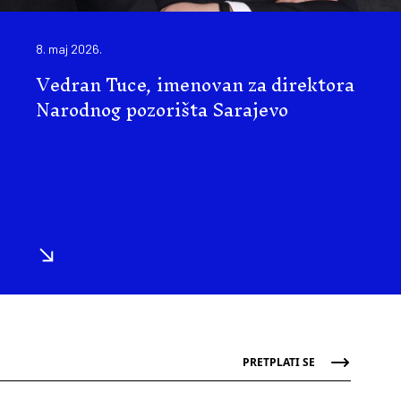
8. maj 2026.
Vedran Tuce, imenovan za direktora
Narodnog pozorišta Sarajevo
PRETPLATI SE