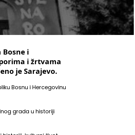
a Bosne i
aporima i žrtvama
eno je Sarajevo.
bliku Bosnu i Hercegovinu
nog grada u historiji