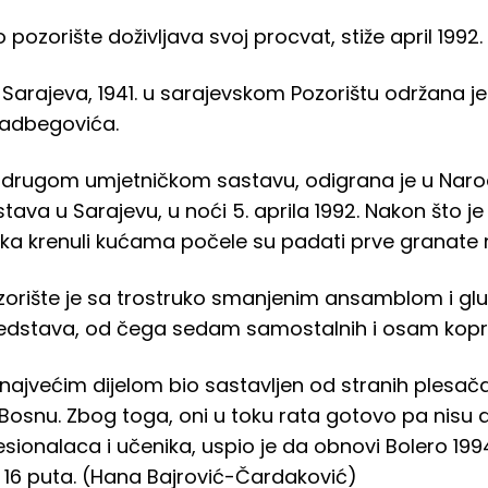
ozorište doživljava svoj procvat, stiže april 1992.
Sarajeva, 1941. u sarajevskom Pozorištu održana j
adbegovića.
u drugom umjetničkom sastavu, odigrana je u Nar
ava u Sarajevu, u noći 5. aprila 1992. Nakon što j
lika krenuli kućama počele su padati prve granate
orište je sa trostruko smanjenim ansamblom i glu
redstava, od čega sedam samostalnih i osam kopr
najvećim dijelom bio sastavljen od stranih plesača
 Bosnu. Zbog toga, oni u toku rata gotovo pa nisu d
esionalaca i učenika, uspio je da obnovi Bolero 1994
16 puta. (Hana Bajrović-Čardaković)