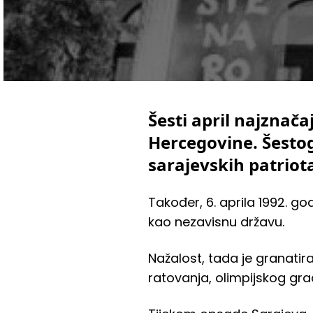
Šesti april najznača
Hercegovine. Šestog
sarajevskih patriot
Također, 6. aprila 1992. g
kao nezavisnu državu.
Nažalost, tada je granatira
ratovanja, olimpijskog gra