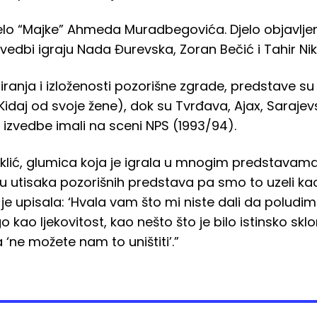
elo “Majke” Ahmeda Muradbegovića. Djelo objavlje
vedbi igraju Nada Đurevska, Zoran Bečić i Tahir Nik
iranja i izloženosti pozorišne zgrade, predstave s
idaj od svoje žene), dok su Tvrđava, Ajax, Sarajev
e izvedbe imali na sceni NPS (1993/94).
iklić, glumica koja je igrala u mnogim predstavam
jigu utisaka pozorišnih predstava pa smo to uzeli k
e upisala: ‘Hvala vam što mi niste dali da poludim.
kao ljekovitost, kao nešto što je bilo istinsko skloni
 ‘ne možete nam to uništiti’.”