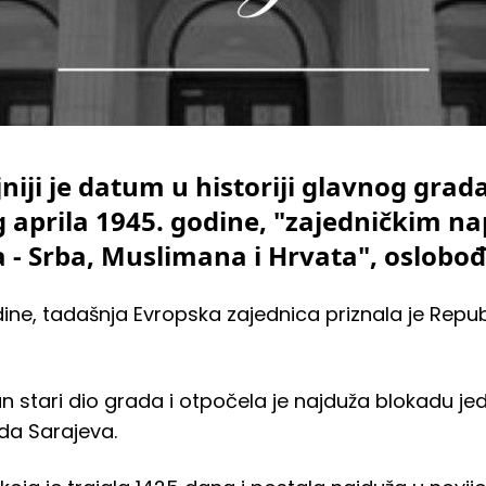
jniji je datum u historiji glavnog grad
 aprila 1945. godine, "zajedničkim n
a - Srba, Muslimana i Hrvata", oslobođ
odine, tadašnja Evropska zajednica priznala je Repu
n stari dio grada i otpočela je najduža blokadu jed
da Sarajeva.