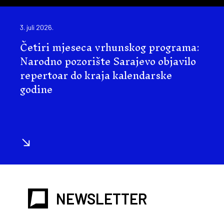
3. juli 2026.
Četiri mjeseca vrhunskog programa:
Narodno pozorište Sarajevo objavilo
repertoar do kraja kalendarske
godine
NEWSLETTER