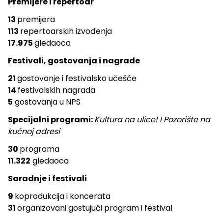
Premijere i repertoar
13
premijera
113
repertoarskih izvođenja
17.975
gledaoca
Festivali, gostovanja i nagrade
21
gostovanje i festivalsko učešće
14
festivalskih nagrada
5
gostovanja u NPS
Specijalni programi:
Kultura na ulice! I Pozorište na
kućnoj adresi
30
programa
11.322
gledaoca
Saradnje i festivali
9
koprodukcija i koncerata
31
organizovani gostujući program i festival