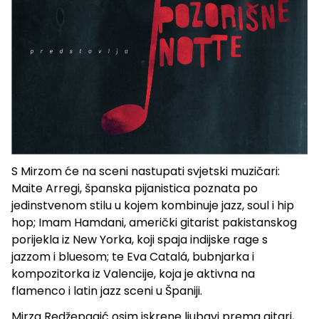
S Mirzom će na sceni nastupati svjetski muzičari:
Maite Arregi, španska pijanistica poznata po
jedinstvenom stilu u kojem kombinuje jazz, soul i hip
hop; Imam Hamdani, američki gitarist pakistanskog
porijekla iz New Yorka, koji spaja indijske rage s
jazzom i bluesom; te Eva Catalá, bubnjarka i
kompozitorka iz Valencije, koja je aktivna na
flamenco i latin jazz sceni u Španiji.
Mirza Redžepagić osim iskrene ljubavi prema gitari,