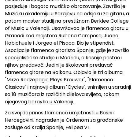
posjeduje i bogato muzičko obrazovanje. Završio je
Muzičku akademiju u Sarajevu na odsjeku za gitaru, a
potom master studij na prestižnom Berklee College
of Music u Valenciji. Usavršavao je flamenco gitaru u
Granadi kod majstora Rubena Camposa, Juana
Habichuele i Jorgea el Pisaoa. Bio je stipendist
Asocijacije flamenco gitarista Španije, gdje je završio
specijalističke studije u Madridu, a kasnije postao i
njihov predavač. Jedini je školovani predavač
flamenco gitare na Balkanu. Objavio je tri albuma:
"Mirza Redzepagic Plays Brouwer", "Flamenco
Clasicos" i najnoviji album "Cycles", snimljen u saradnji
sa 18 muzičara iz različitih dijelova svijeta, tokom
njegovog boravka u Valenciji.
Za svoj doprinos flamenco umjetnosti u Bosni i
Hercegovini, nagrađen je Ordenom za građanske
zasluge od Kralja Španije, Felipea VI.