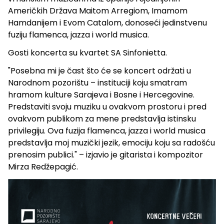
Američkih Država Maitom Arregiom, Imamom
Hamdanijem i Evom Catalom, donoseći jedinstvenu
fuziju flamenca, jazza i world musica.
Gosti koncerta su kvartet SA Sinfonietta.
"Posebna mi je čast što će se koncert održati u
Narodnom pozorištu – instituciji koju smatram
hramom kulture Sarajeva i Bosne i Hercegovine.
Predstaviti svoju muziku u ovakvom prostoru i pred
ovakvom publikom za mene predstavlja istinsku
privilegiju. Ova fuzija flamenca, jazza i world musica
predstavlja moj muzički jezik, emociju koju sa radošću
prenosim publici." – izjavio je gitarista i kompozitor
Mirza Redžepagić.