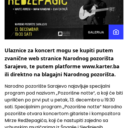
GALERIJA
Ulaznice za koncert mogu se kupiti putem
zvanične web stranice Narodnog pozorišta
Sarajevo, te putem platforme www.karter.ba
ili direktno na blagajni Narodnog pozorišta.
Narodno pozorište Sarajevo najavljuje specijalni
program pod nazivom „Pozorišne notte“, a koji će biti
upriličen po prvi put u petak, 13. decembra u 19:30
sati. Specijalnim program „Pozorišne notte“ Narodno
pozorište otvara koncertom gitariste i kompozitora
Mirze Redžepagića, koji će nastupiti zajedno sa
vrhunskim muzičarima iz Španije i Sjedinjenih