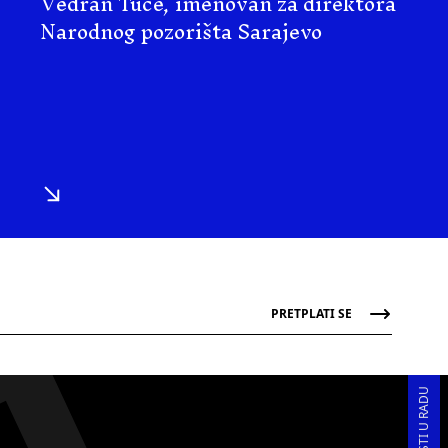
Vedran Tuce, imenovan za direktora
Narodnog pozorišta Sarajevo
PRETPLATI SE