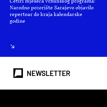
Četiri mjeseca vrhunskog programa:
Narodno pozorište Sarajevo objavilo
repertoar do kraja kalendarske
godine
NEWSLETTER