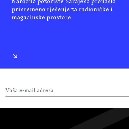
Narodno pozorište Sarajevo pronašlo
privremeno rješenje za radioničke i
magacinske prostore