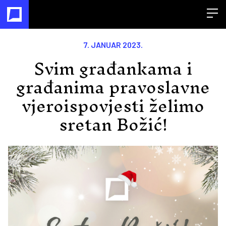
Open
7. JANUAR 2023.
Svim građankama i
građanima pravoslavne
vjeroispovjesti želimo
sretan Božić!