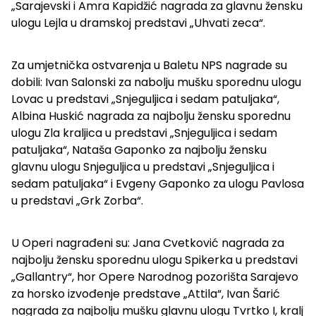
„Sarajevski i Amra Kapidžić nagrada za glavnu žensku
ulogu Lejla u dramskoj predstavi „Uhvati zeca“.
Za umjetnička ostvarenja u Baletu NPS nagrade su
dobili: Ivan Salonski za nabolju mušku sporednu ulogu
Lovac u predstavi „Snjeguljica i sedam patuljaka“,
Albina Huskić nagrada za najbolju žensku sporednu
ulogu Zla kraljica u predstavi „Snjeguljica i sedam
patuljaka“, Nataša Gaponko za najbolju žensku
glavnu ulogu Snjeguljica u predstavi „Snjeguljica i
sedam patuljaka“ i Evgeny Gaponko za ulogu Pavlosa
u predstavi „Grk Zorba“.
U Operi nagrađeni su: Jana Cvetković nagrada za
najbolju žensku sporednu ulogu Spikerka u predstavi
„Gallantry“, hor Opere Narodnog pozorišta Sarajevo
za horsko izvođenje predstave „Attila“, Ivan Šarić
nagrada za najbolju mušku glavnu ulogu Tvrtko I, kralj