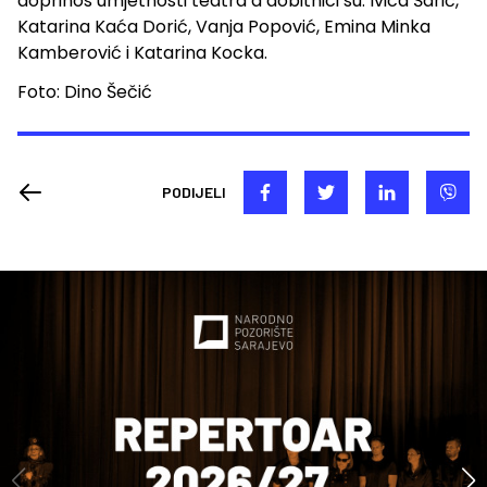
doprinos umjetnosti teatra a dobitnici su: Ivica Šarić,
Katarina Kaća Dorić, Vanja Popović, Emina Minka
Kamberović i Katarina Kocka.
Foto: Dino Šečić
PODIJELI