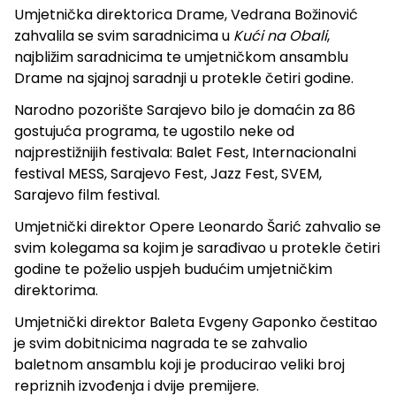
Umjetnička direktorica Drame, Vedrana Božinović
zahvalila se svim saradnicima u
Kući na Obali
,
najbližim saradnicima te umjetničkom ansamblu
Drame na sjajnoj saradnji u protekle četiri godine.
Narodno pozorište Sarajevo bilo je domaćin za 86
gostujuća programa, te ugostilo neke od
najprestižnijih festivala: Balet Fest, Internacionalni
festival MESS, Sarajevo Fest, Jazz Fest, SVEM,
Sarajevo film festival.
Umjetnički direktor Opere Leonardo Šarić zahvalio se
svim kolegama sa kojim je sarađivao u protekle četiri
godine te poželio uspjeh budućim umjetničkim
direktorima.
Umjetnički direktor Baleta Evgeny Gaponko čestitao
je svim dobitnicima nagrada te se zahvalio
baletnom ansamblu koji je producirao veliki broj
repriznih izvođenja i dvije premijere.