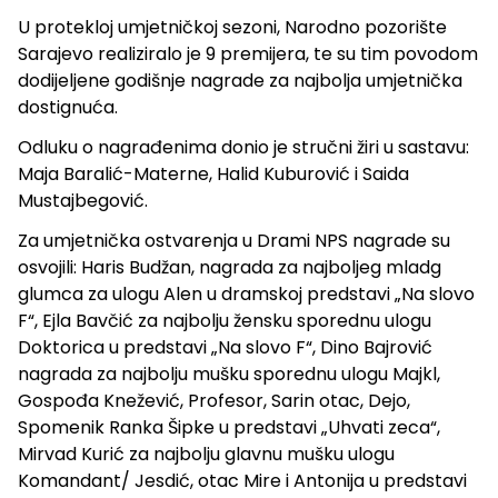
U protekloj umjetničkoj sezoni, Narodno pozorište
Sarajevo realiziralo je 9 premijera, te su tim povodom
dodijeljene godišnje nagrade za najbolja umjetnička
dostignuća.
Odluku o nagrađenima donio je stručni žiri u sastavu:
Maja Baralić-Materne, Halid Kuburović i Saida
Mustajbegović.
Za umjetnička ostvarenja u Drami NPS nagrade su
osvojili: Haris Budžan, nagrada za najboljeg mladg
glumca za ulogu Alen u dramskoj predstavi „Na slovo
F“, Ejla Bavčić za najbolju žensku sporednu ulogu
Doktorica u predstavi „Na slovo F“, Dino Bajrović
nagrada za najbolju mušku sporednu ulogu Majkl,
Gospođa Knežević, Profesor, Sarin otac, Dejo,
Spomenik Ranka Šipke u predstavi „Uhvati zeca“,
Mirvad Kurić za najbolju glavnu mušku ulogu
Komandant/ Jesdić, otac Mire i Antonija u predstavi