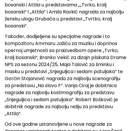
bosanski i Attila u predstavama „„Tvrko, kralj
bosanski“ i „Attila“ i Amila Ravkić nagrada za najbolju
žensku ulogu Grubača u predstavi „Tvrtko, kralj
bosanski“.
Također, dodijeljene su specijalne nagrade i to
kompozitoru Ammaru Jažiću za muziku i doprinos
opernoj umjetnosti sa praizvedbom opere „Tvrko,
kralj bosanski“, Branko Vekić za dizajn plakata Drame
NPS za sezonu 2024/25, Maja Talović za šminku i
masku u predstavi „Snjeguljica i sedam patuljaka“ te
Gorčin Stojanović nagrada za najbolju scenografiju
za predstavu „Na slovo F“. Vanja Ciraj je dobitnica
nagrade za najbolju kostimografiju za predstavu
„Snjeguljica i sedam patuljaka“. Robert Bošković je
dobitnik nagrade za najbolju režiju za predstavu
„Attila“.
Od ove godine ustanovljene u nove nagrade za