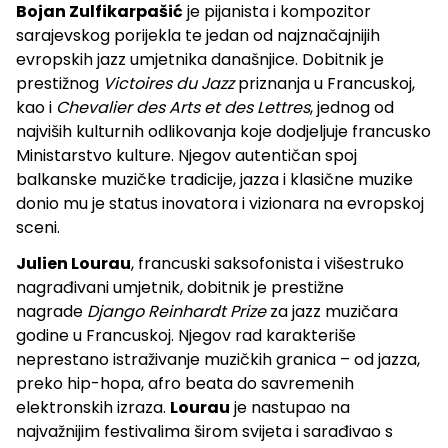
Bojan Zulfikarpašić
je pijanista i kompozitor
sarajevskog porijekla te jedan od najznačajnijih
evropskih jazz umjetnika današnjice. Dobitnik je
prestižnog
Victoires du Jazz
priznanja u Francuskoj,
kao i
Chevalier des Arts et des Lettres
, jednog od
najviših kulturnih odlikovanja koje dodjeljuje francusko
Ministarstvo kulture. Njegov autentičan spoj
balkanske muzičke tradicije, jazza i klasične muzike
donio mu je status inovatora i vizionara na evropskoj
sceni.
Julien Lourau
, francuski saksofonista i višestruko
nagrađivani umjetnik, dobitnik je prestižne
nagrade
Django Reinhardt Prize
za jazz muzičara
godine u Francuskoj. Njegov rad karakteriše
neprestano istraživanje muzičkih granica – od jazza,
preko hip-hopa, afro beata do savremenih
elektronskih izraza.
Lourau
je nastupao na
najvažnijim festivalima širom svijeta i sarađivao s