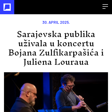
Open
30. APRIL 2025.
Sarajevska publika
uživala u koncertu
Bojana Zulfikarpašića i
Juliena Louraua