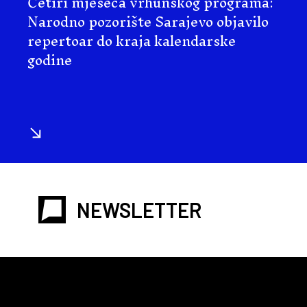
Četiri mjeseca vrhunskog programa:
Narodno pozorište Sarajevo objavilo
repertoar do kraja kalendarske
godine
NEWSLETTER