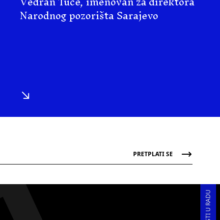
Vedran Tuce, imenovan za direktora
Narodnog pozorišta Sarajevo
PRETPLATI SE