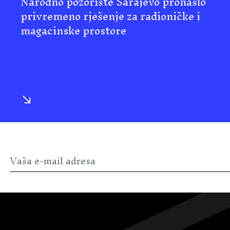
Narodno pozorište Sarajevo pronašlo
privremeno rješenje za radioničke i
magacinske prostore