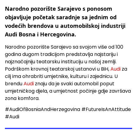
Narodno pozorište Sarajevo s ponosom
objavljuje početak saradnje sa jednim od
vodećih brendova u automobilskoj industriji
Audi Bosna i Hercegovina.
Narodno pozorište Sarajevo sa svojom više od 100
godina dugom tradicijom predstavlja najstariju i
najznačajniju teatarsku instituciju u našoj zemlji.
Podrškom krovnoj teatarskoj ustanovi u BiH,
Audi
za
cilj ima ohrabriti umjetnike, kulturu i zajednicu. U
brendu
Audi
znaju da je svaki automobil poput
umjetničkog djela, a umjetnost počinje gdje završava
zona komfora.
#AudiOfBosniaAndHerzegovina #FutureIsAnAttitude
#Audi