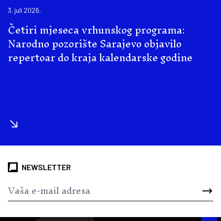
3. juli 2026.
Četiri mjeseca vrhunskog programa:
Narodno pozorište Sarajevo objavilo
repertoar do kraja kalendarske godine
NEWSLETTER