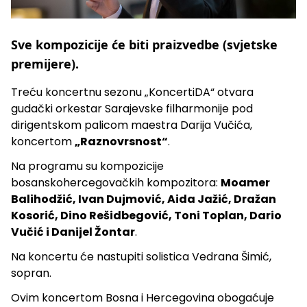
Sve kompozicije će biti praizvedbe (svjetske
premijere).
Treću koncertnu sezonu „KoncertiDA“ otvara
gudački orkestar Sarajevske filharmonije pod
dirigentskom palicom maestra Darija Vučića,
koncertom
„Raznovrsnost“
.
Na programu su kompozicije
bosanskohercegovačkih kompozitora:
Moamer
Balihodžić, Ivan Dujmović, Aida Jažić, Dražan
Kosorić, Dino Rešidbegović, Toni Toplan, Dario
Vučić i Danijel Žontar
.
Na koncertu će nastupiti solistica Vedrana Šimić,
sopran.
Ovim koncertom Bosna i Hercegovina obogaćuje