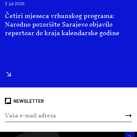
3. juli 2026.
Četiri mjeseca vrhunskog programa:
Narodno pozorište Sarajevo objavilo
repertoar do kraja kalendarske godine
NEWSLETTER