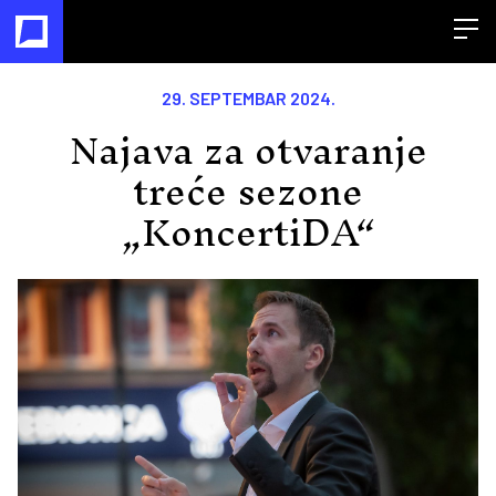
Open
29. SEPTEMBAR 2024.
Najava za otvaranje
treće sezone
„KoncertiDA“