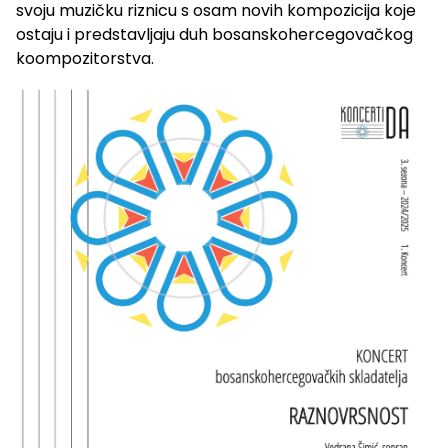
svoju muzičku riznicu s osam novih kompozicija koje
ostaju i predstavljaju duh bosanskohercegovačkog
koompozitorstva.