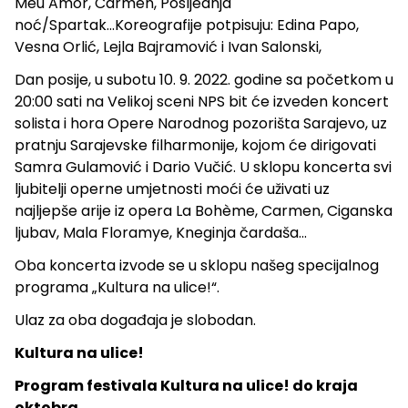
Meu Amor, Carmen, Posljednja
noć/Spartak...Koreografije potpisuju: Edina Papo,
Vesna Orlić, Lejla Bajramović i Ivan Salonski,
Dan posije, u subotu 10. 9. 2022. godine sa početkom u
20:00 sati na Velikoj sceni NPS bit će izveden koncert
solista i hora Opere Narodnog pozorišta Sarajevo, uz
pratnju Sarajevske filharmonije, kojom će dirigovati
Samra Gulamović i Dario Vučić. U sklopu koncerta svi
ljubitelji operne umjetnosti moći će uživati uz
najljepše arije iz opera La Bohème, Carmen, Ciganska
ljubav, Mala Floramye, Kneginja čardaša...
Oba koncerta izvode se u sklopu našeg specijalnog
programa „Kultura na ulice!“.
Ulaz za oba događaja je slobodan.
Kultura na ulice!
Program festivala Kultura na ulice! do kraja
oktobra