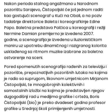
Nakon perioda stalnog angažmana u Narodnom
pozorištu Sarajevo, Čistopoljski će još jednom raditi
kao gostujući scenograf u Kući na Obali, a na poziv
tadašnje direktorice Baleta i koreografkinje Edine
Papo. Baletna predstava Palčica u koreografiji i režiji
Nermine Damian premijerno je izvedena 2007.
godine, a scenografija je izvedena u iluzionističkom
maniru uz upotrebu dinamičnog i razigranog kolorita
usklađenog sa ritmom muzike izabrane za baletno
ostvarenje na sceni.
Pored spomenutih scenografija rađenih za televiziju i
pozorište, prepoznatljivih pozorišnih lutaka na kojima
je radio sa suprugom, likovnom umjetnicom Mirjanom
Čistopoljski, te mnogobrojnih kolektivnih i
samostalnih izložbi na kojima je predstavljen njegov
dugogodišnji rad u medijima grafike i crteža, Boris
Čistopoljski (bio) je preko dvadeset godina profesor
grafike u Srednjoj školi primijenjenih umjetnosti.