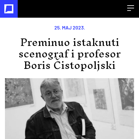
Open
25. MAJ 2023.
Preminuo istaknuti
scenograf i profesor
Boris Čistopoljski