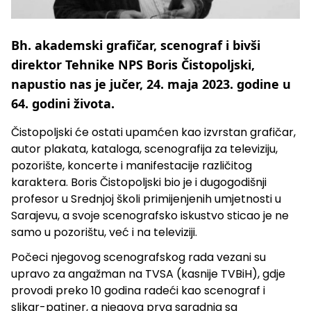
Bh. akademski grafičar, scenograf i bivši
direktor Tehnike NPS Boris Čistopoljski,
napustio nas je jučer, 24. maja 2023. godine u
64. godini života.
Čistopoljski će ostati upamćen kao izvrstan grafičar,
autor plakata, kataloga, scenografija za televiziju,
pozorište, koncerte i manifestacije različitog
karaktera. Boris Čistopoljski bio je i dugogodišnji
profesor u Srednjoj školi primijenjenih umjetnosti u
Sarajevu, a svoje scenografsko iskustvo sticao je ne
samo u pozorištu, već i na televiziji.
Počeci njegovog scenografskog rada vezani su
upravo za angažman na TVSA (kasnije TVBiH), gdje
provodi preko 10 godina radeći kao scenograf i
slikar-patiner, a njegova prva saradnja sa