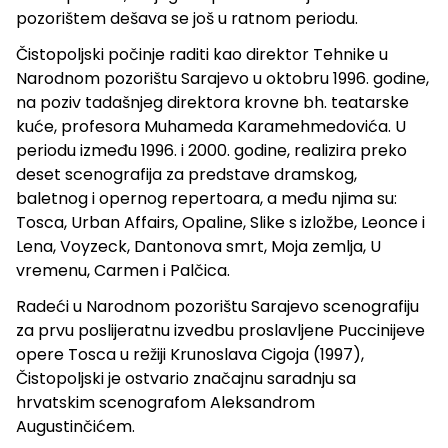
pozorištem dešava se još u ratnom periodu.
Čistopoljski počinje raditi kao direktor Tehnike u
Narodnom pozorištu Sarajevo u oktobru 1996. godine,
na poziv tadašnjeg direktora krovne bh. teatarske
kuće, profesora Muhameda Karamehmedovića. U
periodu između 1996. i 2000. godine, realizira preko
deset scenografija za predstave dramskog,
baletnog i opernog repertoara, a među njima su:
Tosca, Urban Affairs, Opaline, Slike s izložbe, Leonce i
Lena, Voyzeck, Dantonova smrt, Moja zemlja, U
vremenu, Carmen i Palčica.
Radeći u Narodnom pozorištu Sarajevo scenografiju
za prvu poslijeratnu izvedbu proslavljene Puccinijeve
opere Tosca u režiji Krunoslava Cigoja (1997),
Čistopoljski je ostvario značajnu saradnju sa
hrvatskim scenografom Aleksandrom
Augustinčićem.