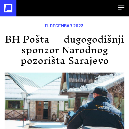
Open
11. DECEMBAR 2023.
BH Pošta — dugogodišnji
sponzor Narodnog
pozorišta Sarajevo