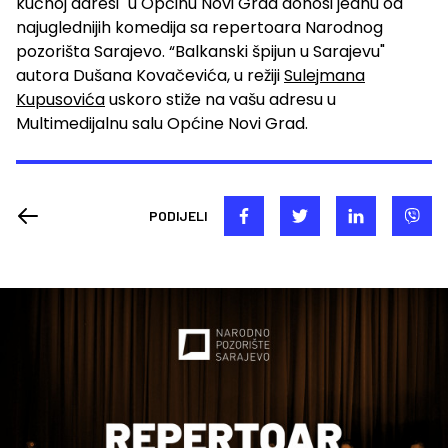
kućnoj adresi" u Općinu Novi Grad donosi jednu od
najuglednijih komedija sa repertoara Narodnog
pozorišta Sarajevo. “Balkanski špijun u Sarajevu"
autora Dušana Kovačevića, u režiji
Sulejmana
Kupusovića
uskoro stiže na vašu adresu u
Multimedijalnu salu Općine Novi Grad.
PODIJELI