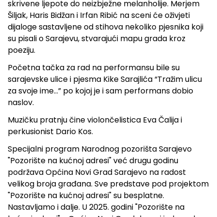
skrivene ljepote do neizbježne melanholije. Merjem
Šiljak, Haris Bidžan i Irfan Ribić na sceni će oživjeti
dijaloge sastavljene od stihova nekoliko pjesnika koji
su pisali o Sarajevu, stvarajući mapu grada kroz
poeziju.
Početna tačka za rad na performansu bile su
sarajevske ulice i pjesma Kike Sarajlića “Tražim ulicu
za svoje ime…” po kojoj je i sam performans dobio
naslov.
Muzičku pratnju čine violončelistica Eva Čalija i
perkusionist Dario Kos.
Specijalni program Narodnog pozorišta Sarajevo
"Pozorište na kućnoj adresi" već drugu godinu
podržava Općina Novi Grad Sarajevo na radost
velikog broja građana. Sve predstave pod projektom
"Pozorište na kućnoj adresi" su besplatne.
Nastavljamo i dalje. U 2025. godini "Pozorište na