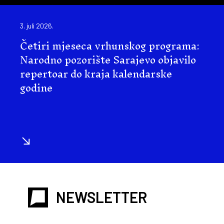
3. juli 2026.
Četiri mjeseca vrhunskog programa:
Narodno pozorište Sarajevo objavilo
repertoar do kraja kalendarske
godine
NEWSLETTER