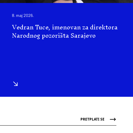
8. maj 2026.
Vedran Tuce, imenovan za direktora
Narodnog pozorišta Sarajevo
PRETPLATI SE