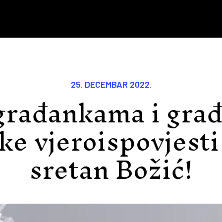
25. DECEMBAR 2022.
građankama i gra
ke vjeroispovjest
sretan Božić!