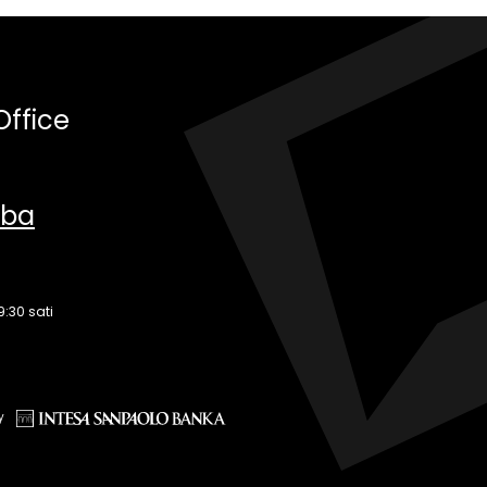
Office
.ba
9:30 sati
y