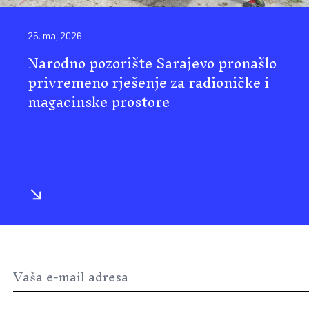
25. maj 2026.
Narodno pozorište Sarajevo pronašlo
privremeno rješenje za radioničke i
magacinske prostore