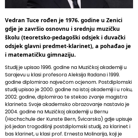
Vedran Tuce rođen je 1976. godine u Zenici
gdje je završio osnovnu i srednju muzičku
školu (teoretsko-pedagoški odsjek i duvački
odsjek glavni predmet-klarinet), a pohađao je
i matematičku gimnaziju.
Studij je upisao 1996. godine na Muzičkoj akademiji u
Sarajevu u klasi profesora Aleksija Radana i 1999.
godine diplomirao najvećom ocjenom. Postdiplomski
studij upisao je 2000. godine na istoj akademiji i u roku,
2002. godine, diplomirao te stekao zvanje magistra
klarineta. Svoje akademsko obrazovanje nastavio je
2004. godine na Muzičkoj akademiji u Bernu
(Hochschule der Kunste Bern, Švicarska) gdje upisuje
još jedan trogodišnji postdiplomski studij, za klarinet i
bas klarinet, u klasi prof. Ernesta Molinarija, koji je