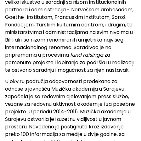
veliko iskustvo u saradnji sa nizom institucionalnih
partnera i administracija - Norveškom ambasadom,
Goethe-Institutom, Francuskim institutom, Soroš
Fondacijom, Turskim kulturnim centrom, i drugim, te
ministarstvima i administracijama na svim nivoima u
BiH, ali i sa nizom renomiranih umjetnika najvišeg
internacionalnog renomea. Sarađivao je na
pripremama u procesima
fund raisinga
za
pomenute projekte i lobiranja za podršku u realizaciji
te ostvario saradnju i mogućnost za njen nastavak.
U okviru područja odgovornosti prodekana za
odnose s javnošću Muzička akademija u Sarajevu
započela je sa redovnim djelovanjem press službe,
vezane za redovnu aktivnost akademije i za posebne
projekte. U periodu 2014-2015. Muzička akademija u
Sarajevu ostvarila je izuzetnu vidljivost u javnom
prostoru. Navedeno je postignuto kroz izdavanje
preko 100 informacija za medije u dvije godine, sa