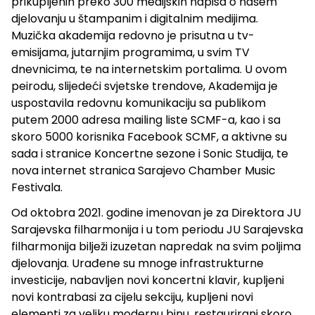
prikupljenih preko 300 medijskih napisa o našem
djelovanju u štampanim i digitalnim medijima.
Muzička akademija redovno je prisutna u tv-
emisijama, jutarnjim programima, u svim TV
dnevnicima, te na internetskim portalima. U ovom
peirodu, slijedeći svjetske trendove, Akademija je
uspostavila redovnu komunikaciju sa publikom
putem 2000 adresa mailing liste SCMF-a, kao i sa
skoro 5000 korisnika Facebook SCMF, a aktivne su
sada i stranice Koncertne sezone i Sonic Studija, te
nova internet stranica Sarajevo Chamber Music
Festivala.
Od oktobra 2021. godine imenovan je za Direktora JU
Sarajevska filharmonija i u tom periodu JU Sarajevska
filharmonija bilježi izuzetan napredak na svim poljima
djelovanja. Urađene su mnoge infrastrukturne
investicije, nabavljen novi koncertni klavir, kupljeni
novi kontrabasi za cijelu sekciju, kupljeni novi
elementi za veliku modernu binu, restaurirani skoro