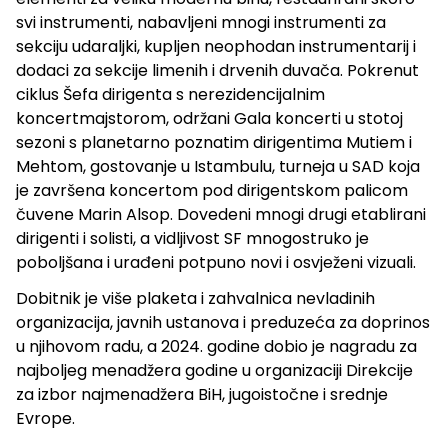
svi instrumenti, nabavljeni mnogi instrumenti za
sekciju udaraljki, kupljen neophodan instrumentarij i
dodaci za sekcije limenih i drvenih duvača. Pokrenut
ciklus Šefa dirigenta s nerezidencijalnim
koncertmajstorom, održani Gala koncerti u stotoj
sezoni s planetarno poznatim dirigentima Mutiem i
Mehtom, gostovanje u Istambulu, turneja u SAD koja
je završena koncertom pod dirigentskom palicom
čuvene Marin Alsop. Dovedeni mnogi drugi etablirani
dirigenti i solisti, a vidljivost SF mnogostruko je
poboljšana i urađeni potpuno novi i osvježeni vizuali.
Dobitnik je više plaketa i zahvalnica nevladinih
organizacija, javnih ustanova i preduzeća za doprinos
u njihovom radu, a 2024. godine dobio je nagradu za
najboljeg menadžera godine u organizaciji Direkcije
za izbor najmenadžera BiH, jugoistočne i srednje
Evrope.