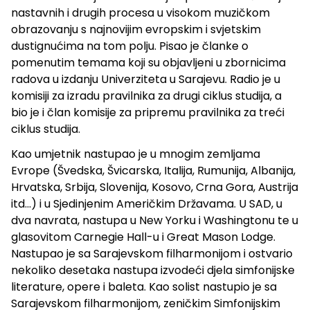
nastavnih i drugih procesa u visokom muzičkom
obrazovanju s najnovijim evropskim i svjetskim
dustignućima na tom polju. Pisao je članke o
pomenutim temama koji su objavljeni u zbornicima
radova u izdanju Univerziteta u Sarajevu. Radio je u
komisiji za izradu pravilnika za drugi ciklus studija, a
bio je i član komisije za pripremu pravilnika za treći
ciklus studija.
Kao umjetnik nastupao je u mnogim zemljama
Evrope (Švedska, Švicarska, Italija, Rumunija, Albanija,
Hrvatska, Srbija, Slovenija, Kosovo, Crna Gora, Austrija
itd...) i u Sjedinjenim Američkim Državama. U SAD, u
dva navrata, nastupa u New Yorku i Washingtonu te u
glasovitom Carnegie Hall-u i Great Mason Lodge.
Nastupao je sa Sarajevskom filharmonijom i ostvario
nekoliko desetaka nastupa izvodeći djela simfonijske
literature, opere i baleta. Kao solist nastupio je sa
Sarajevskom filharmonijom, zeničkim Simfonijskim