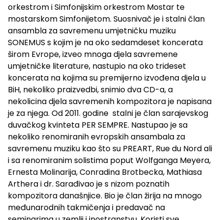
orkestrom i Simfonijskim orkestrom Mostar te
mostarskom Simfonijetom. Suosnivač je i stalni član
ansambla za savremenu umjetničku muziku
SONEMUS s kojim je na oko sedamdeset koncerata
širom Evrope, izveo mnoga djela savremene
umjetničke literature, nastupio na oko trideset
koncerata na kojima su premijerno izvođena djela u
BiH, nekoliko praizvedbi, snimio dva CD-a, a
nekolicina djela savremenih kompozitora je napisana
je za njega. Od 2011. godine stalni je član sarajevskog
duvačkog kvinteta PER SEMPRE. Nastupao je sa
nekoliko renomiranih evropskih ansambala za
savremenu muziku kao što su PREART, Rue du Nord ali
i sa renomiranim solistima poput Wolfganga Meyera,
Ernesta Molinarija, Conradina Brotbecka, Mathiasa
Arthera i dr. Sarađivao je s nizom poznatih
kompozitora današnjice. Bio je član žirija na mnogo
međunarodnih takmičenja i predavač na
seminarima u zemlji i inostranstvu. Koristi sve