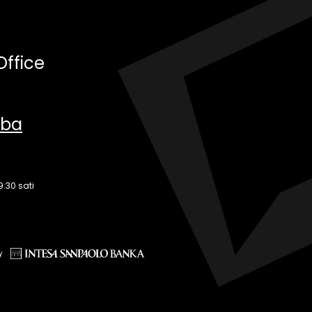
Office
.ba
9:30 sati
y