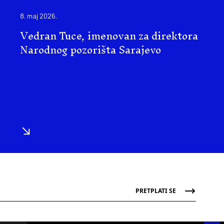
8. maj 2026.
Vedran Tuce, imenovan za direktora
Narodnog pozorišta Sarajevo
PRETPLATI SE