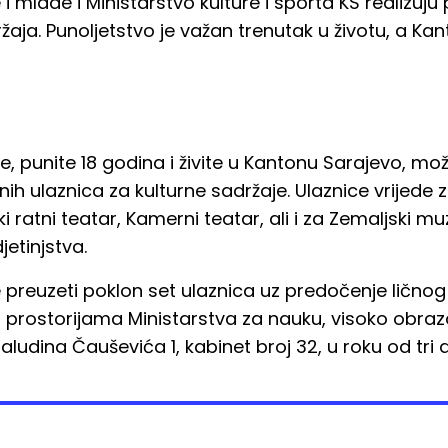
 mlade i Ministarstvo kulture i sporta KS realizuju 
žaja. Punoljetstvo je važan trenutak u životu, a Ka
e, punite 18 godina i živite u Kantonu Sarajevo, mo
ih ulaznica za kulturne sadržaje. Ulaznice vrijede
 ratni teatar, Kamerni teatar, ali i za Zemaljski muz
etinjstva.
e preuzeti poklon set ulaznica uz predočenje ličn
prostorijama Ministarstva za nauku, visoko obra
ludina Čauševića 1, kabinet broj 32, u roku od tri 