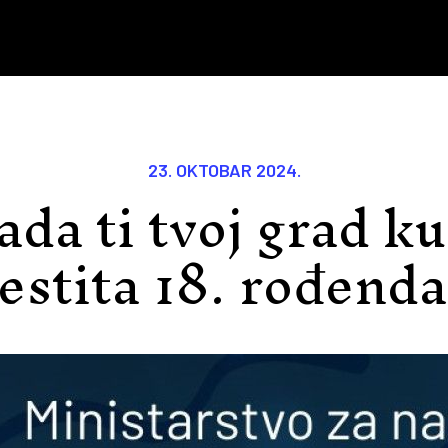
23. OKTOBAR 2024.
da ti tvoj grad k
estita 18. rođend