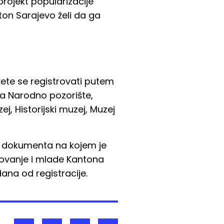
projekt popularizacije
nton Sarajevo želi da ga
žete se registrovati putem
 za Narodno pozorište,
ej, Historijski muzej, Muzej
og dokumenta na kojem je
zovanje i mlade Kantona
dana od registracije.