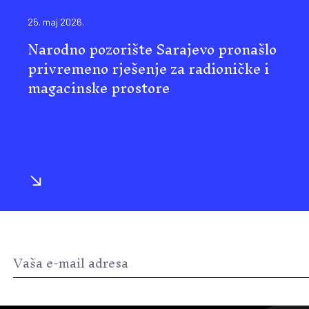
25. maj 2026.
Narodno pozorište Sarajevo pronašlo
privremeno rješenje za radioničke i
magacinske prostore