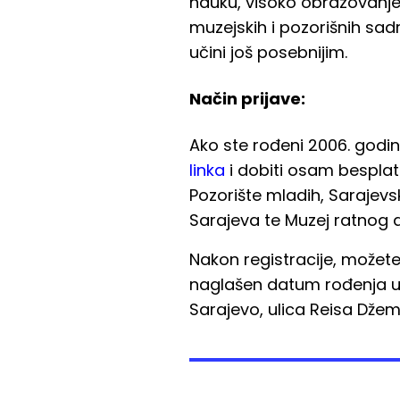
nauku, visoko obrazovanje i
muzejskih i pozorišnih sadr
učini još posebnijim.
Način prijave:
Ako ste rođeni 2006. godin
linka
i dobiti osam besplatn
Pozorište mladih, Sarajevski
Sarajeva te Muzej ratnog dj
Nakon registracije, možet
naglašen datum rođenja u 
Sarajevo, ulica Reisa Džema