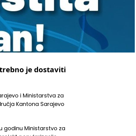
rebno je dostaviti
ajevo i Ministarstva za
dručja Kantona Sarajevo
eću godinu Ministarstvo za