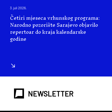
3. juli 2026.
Četiri mjeseca vrhunskog programa:
Narodno pozorište Sarajevo objavilo
repertoar do kraja kalendarske
godine
NEWSLETTER