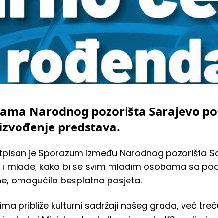
vama Narodnog pozorišta Sarajevo pot
 izvođenje predstava.
otpisan je Sporazum između Narodnog pozorišta Sar
e i mlade, kako bi se svim mladim osobama sa po
ne, omogućila besplatna posjeta.
adima približe kulturni sadržaji našeg grada, već tr