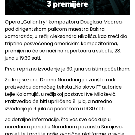
Opera „Gallantry“ kompozitora Douglasa Moorea,
pod dirigentskom palicom maestra Bakira
Samardžića, u režiji Aleksandra Nikolića, kao treći dio
triptiha posvećenog američkim kompozitorima,
premijerno će se naći na repertoaru u subotu, 28.
juna u 19:30 sati.
Prvo reprizno izvođenje je 30. juna sa istim početkom.
Za kraj sezone Drama Narodnog pozorišta radi
praizvedbu domaćeg teksta „Na slovo F“ autorice
Lejle Kalamujić, u režijskoj postavci Ive Milošević.
Praizvedba će biti upriličena 8. jula, a naredno
izvođenje je 9. jula sa početkom u 19:30 sati.
Za detaljne informacije, šta vas sve očekuje u
narednom period u Narodnom pozorištu Sarajevo,
posjetite i pratite naše zvanične platforme, a svoje