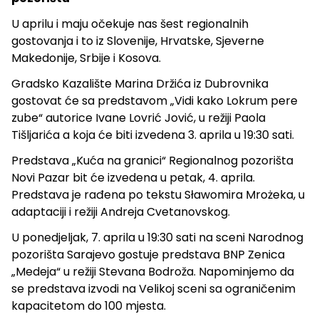
U aprilu i maju očekuje nas šest regionalnih
gostovanja i to iz Slovenije, Hrvatske, Sjeverne
Makedonije, Srbije i Kosova.
Gradsko Kazalište Marina Držića iz Dubrovnika
gostovat će sa predstavom „Vidi kako Lokrum pere
zube“ autorice Ivane Lovrić Jović, u režiji Paola
Tišljarića a koja će biti izvedena 3. aprila u 19:30 sati.
Predstava „Kuća na granici“ Regionalnog pozorišta
Novi Pazar bit će izvedena u petak, 4. aprila.
Predstava je rađena po tekstu Sławomira Mrożeka, u
adaptaciji i režiji Andreja Cvetanovskog.
U ponedjeljak, 7. aprila u 19:30 sati na sceni Narodnog
pozorišta Sarajevo gostuje predstava BNP Zenica
„Medeja“ u režiji Stevana Bodroža. Napominjemo da
se predstava izvodi na Velikoj sceni sa ograničenim
kapacitetom do 100 mjesta.