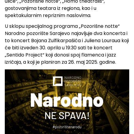
ulice“, „Pozorišne notte“, „Homo theatralis“,
gostovanjima teatara iz regiona, kao i u
spektakularnim repriznim naslovima.
U sklopu specijalnog programa „Pozorišne notte“
Narodno pozorište Sarajevo najavljuje dva koncerta i
to koncert Bojana Zulfikarpašića i Juliena Louraua koji
će biti izveden 30. aprila u 19:30 sati te koncert
„Sentido Project“ koji donosi spoj flamenca i jazz
izričaja, a koji je planiran za 26. maj 2025. godine.