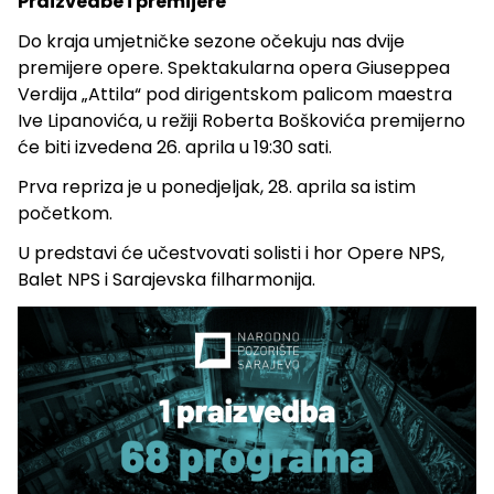
Praizvedbe i premijere
Do kraja umjetničke sezone očekuju nas dvije
premijere opere. Spektakularna opera Giuseppea
Verdija „Attila“ pod dirigentskom palicom maestra
Ive Lipanovića, u režiji Roberta Boškovića premijerno
će biti izvedena 26. aprila u 19:30 sati.
Prva repriza je u ponedjeljak, 28. aprila sa istim
početkom.
U predstavi će učestvovati solisti i hor Opere NPS,
Balet NPS i Sarajevska filharmonija.