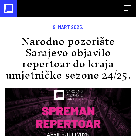
Open
9. MART 2025.
Narodno pozorište
Sarajevo objavilo
repertoar do kraja
umjetničke sezone 24/25.