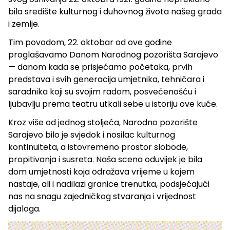
bila središte kulturnog i duhovnog života našeg grada
i zemlje.
Tim povodom, 22. oktobar od ove godine
proglašavamo Danom Narodnog pozorišta Sarajevo
— danom kada se prisjećamo početaka, prvih
predstava i svih generacija umjetnika, tehničara i
saradnika koji su svojim radom, posvećenošću i
ljubavlju prema teatru utkali sebe u istoriju ove kuće.
Kroz više od jednog stoljeća, Narodno pozorište
Sarajevo bilo je svjedok i nosilac kulturnog
kontinuiteta, a istovremeno prostor slobode,
propitivanja i susreta. Naša scena oduvijek je bila
dom umjetnosti koja odražava vrijeme u kojem
nastaje, ali i nadilazi granice trenutka, podsjećajući
nas na snagu zajedničkog stvaranja i vrijednost
dijaloga.