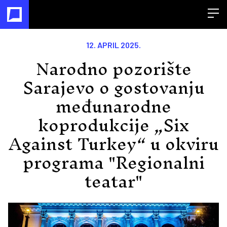
Open
12. APRIL 2025.
Narodno pozorište
Sarajevo o gostovanju
međunarodne
koprodukcije „Six
Against Turkey“ u okviru
programa "Regionalni
teatar"