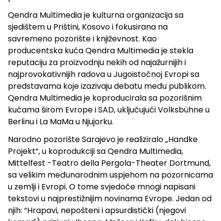
Qendra Multimedia je kulturna organizacija sa
sjedištem u Prištini, Kosovo i fokusirana na
savremeno pozorište i književnost. Kao
producentska kuća Qendra Multimedia je stekla
reputaciju za proizvodnju nekih od najažurnijih i
najprovokativnijih radova u Jugoistočnoj Evropi sa
predstavama koje izazivaju debatu među publikom.
Qendra Multimedia je koproducirala sa pozorišnim
kućama širom Evrope i SAD, uključujući Volksbühne u
Berlinu i La MaMa u Njujorku.
Narodno pozorište Sarajevo je realiziralo „Handke
Projekt“, u koprodukciji sa Qendra Multimedia,
Mittelfest -Teatro della Pergola-Theater Dortmund,
sa velikim međunarodnim uspjehom na pozornicama
u zemlji i Evropi. O tome svjedoče mnogi napisani
tekstovi u najprestižnijim novinama Evrope. Jedan od
njih: “Hrapavi, nepošteni i apsurdistički (njegovi