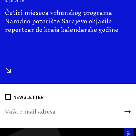
3. juli 2026.
Četiri mjeseca vrhunskog programa:
Narodno pozorište Sarajevo objavilo
repertoar do kraja kalendarske godine
NEWSLETTER