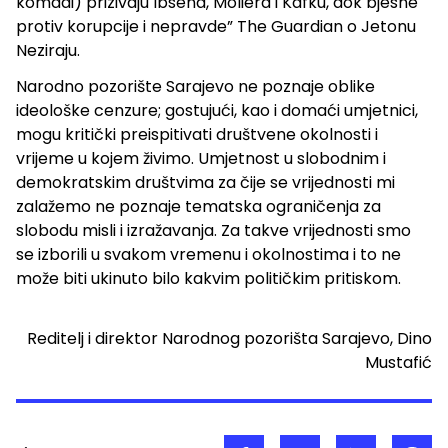
komadi) prizivaju Ibsena, Moliera i Kafku, dok bjesne
protiv korupcije i nepravde” The Guardian o Jetonu
Neziraju.
Narodno pozorište Sarajevo ne poznaje oblike
ideološke cenzure; gostujući, kao i domaći umjetnici,
mogu kritički preispitivati društvene okolnosti i
vrijeme u kojem živimo. Umjetnost u slobodnim i
demokratskim društvima za čije se vrijednosti mi
zalažemo ne poznaje tematska ograničenja za
slobodu misli i izražavanja. Za takve vrijednosti smo
se izborili u svakom vremenu i okolnostima i to ne
može biti ukinuto bilo kakvim političkim pritiskom.
Reditelj i direktor Narodnog pozorišta Sarajevo, Dino
Mustafić