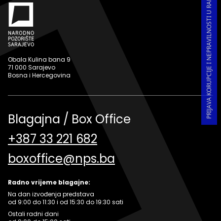
PRIJAVA KORUPCIJE I NEPRAVILNOSTI U RADU
Obala Kulina bana 9
71 000 Sarajevo
Bosna i Hercegovina
Blagajna / Box Office
+387 33 221 682
boxoffice@nps.ba
Radno vrijeme blagajne:
Na dan izvođenja predstava
od 9:00 do 11:30 i od 15:30 do 19:30 sati
Ostali radni dani