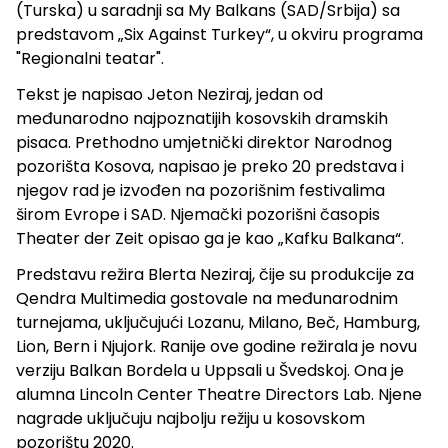
(Turska) u saradnji sa My Balkans (SAD/Srbija) sa
predstavom „Six Against Turkey“, u okviru programa
"Regionalni teatar".
Tekst je napisao Jeton Neziraj, jedan od
međunarodno najpoznatijih kosovskih dramskih
pisaca. Prethodno umjetnički direktor Narodnog
pozorišta Kosova, napisao je preko 20 predstava i
njegov rad je izvođen na pozorišnim festivalima
širom Evrope i SAD. Njemački pozorišni časopis
Theater der Zeit opisao ga je kao „Kafku Balkana“.
Predstavu režira Blerta Neziraj, čije su produkcije za
Qendra Multimedia gostovale na međunarodnim
turnejama, uključujući Lozanu, Milano, Beč, Hamburg,
Lion, Bern i Njujork. Ranije ove godine režirala je novu
verziju Balkan Bordela u Uppsali u Švedskoj. Ona je
alumna Lincoln Center Theatre Directors Lab. Njene
nagrade uključuju najbolju režiju u kosovskom
pozorištu 2020.