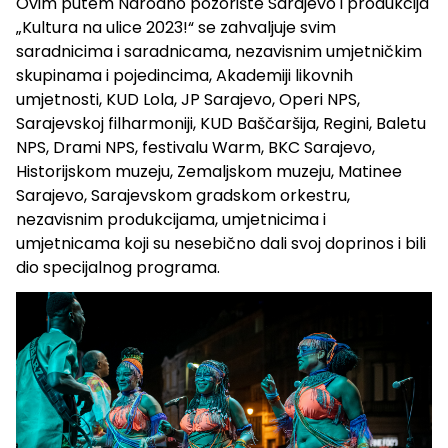
Ovim putem Narodno pozorište Sarajevo i produkcija
„Kultura na ulice 2023!“ se zahvaljuje svim
saradnicima i saradnicama, nezavisnim umjetničkim
skupinama i pojedincima, Akademiji likovnih
umjetnosti, KUD Lola, JP Sarajevo, Operi NPS,
Sarajevskoj filharmoniji, KUD Baščaršija, Regini, Baletu
NPS, Drami NPS, festivalu Warm, BKC Sarajevo,
Historijskom muzeju, Zemaljskom muzeju, Matinee
Sarajevo, Sarajevskom gradskom orkestru,
nezavisnim produkcijama, umjetnicima i
umjetnicama koji su nesebično dali svoj doprinos i bili
dio specijalnog programa.