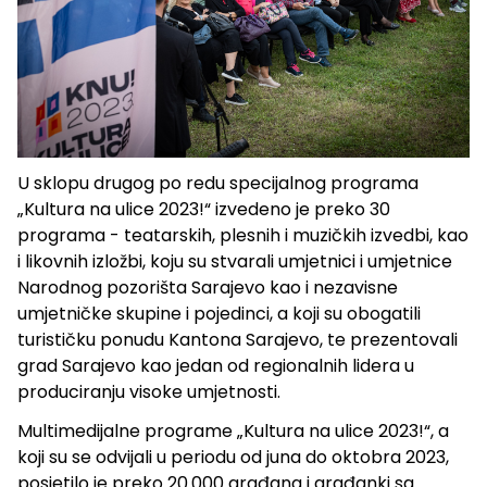
U sklopu drugog po redu specijalnog programa
„Kultura na ulice 2023!“ izvedeno je preko 30
programa - teatarskih, plesnih i muzičkih izvedbi, kao
i likovnih izložbi, koju su stvarali umjetnici i umjetnice
Narodnog pozorišta Sarajevo kao i nezavisne
umjetničke skupine i pojedinci, a koji su obogatili
turističku ponudu Kantona Sarajevo, te prezentovali
grad Sarajevo kao jedan od regionalnih lidera u
produciranju visoke umjetnosti.
Multimedijalne programe „Kultura na ulice 2023!“, a
koji su se odvijali u periodu od juna do oktobra 2023,
posjetilo je preko 20.000 građana i građanki sa