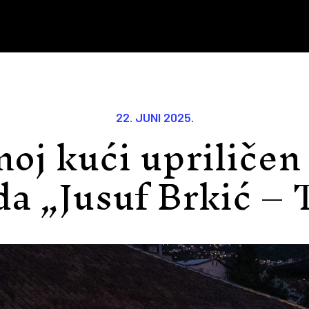
22. JUNI 2025.
noj kući upriličen
a „Jusuf Brkić – 