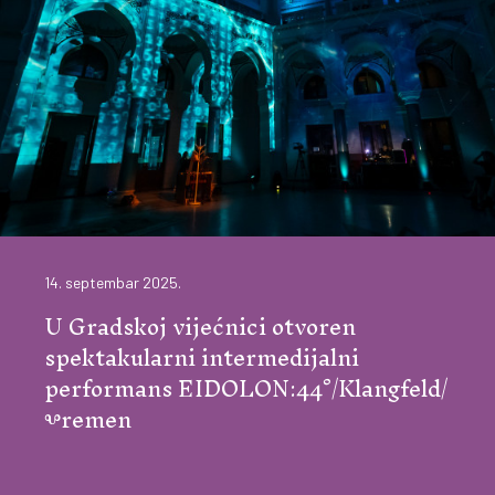
14. septembar 2025.
U Gradskoj vijećnici otvoren
spektakularni intermedijalni
performans EIDOLON:44°/Klangfeld/
Ⰲremen