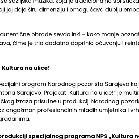
 se sazlijska muzika, koja je tradicionalno solističk
oji joj daje širu dimenziju i omogućava dublju emoc
 autentične obrade sevdalinki – kako manje poznatih
va, čime je trio dodatno doprinio očuvanju i reint
Kultura na ulice!
specijalni program Narodnog pozorišta Sarajevo ko
tona Sarajevo. Projekat „Kultura na ulice!“ je mult
ičkog izraza prisutne u produkciji Narodnog pozoriš
 kroz angažman profesionalnih mladih umjetnika i vr
t građanima.
rodukciji specijalnog programa NPS „Kultura na