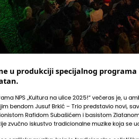
me u produkciji specijalnog programa
latan.
ama NPS „Kultura na ulice 2025!“ večeras je, u amb
jim bendom Jusuf Brkić – Trio predstavio novi, sav
usionistom Rafidom Subašićem i basistom Zlatanom
tije zvučno iskustvo tradicionalne muzike koja se u