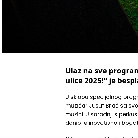
Ulaz na sve progra
ulice 2025!“ je besp
U sklopu specijalnog progr
muzičar Jusuf Brkić sa svo
muzici. U saradnji s perk
donio je inovativno i boga