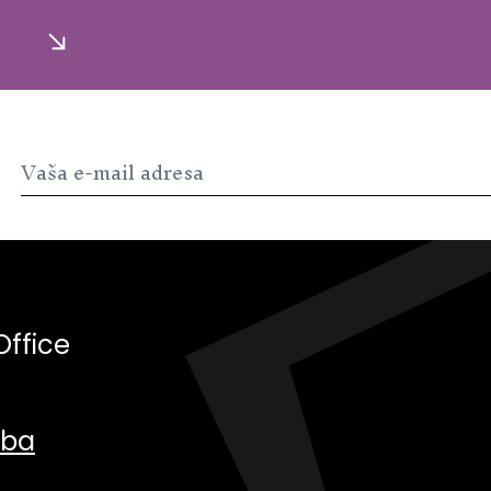
Office
.ba