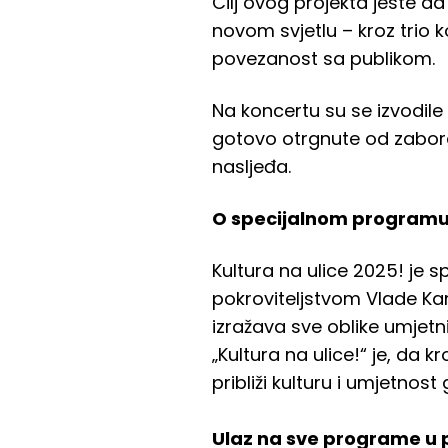
Cilj ovog projekta jeste da
novom svjetlu – kroz trio k
povezanost sa publikom.
Na koncertu su se izvodile
gotovo otrgnute od zabora
nasljeđa.
O specijalnom programu 
Kultura na ulice 2025! je 
pokroviteljstvom Vlade Kan
izražava sve oblike umjetn
„Kultura na ulice!“ je, da
približi kulturu i umjetnos
Ulaz na sve programe u p