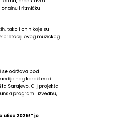
a forma, predstavi u
ionalnu i ritmičku
, tako i onih koje su
erpretaciji ovog muzičkog
ji se održava pod
imedijalnog karaktera i
ta Sarajevo. Cilj projekta
hunski program i izvedbu,
 ulice 2025!“ je