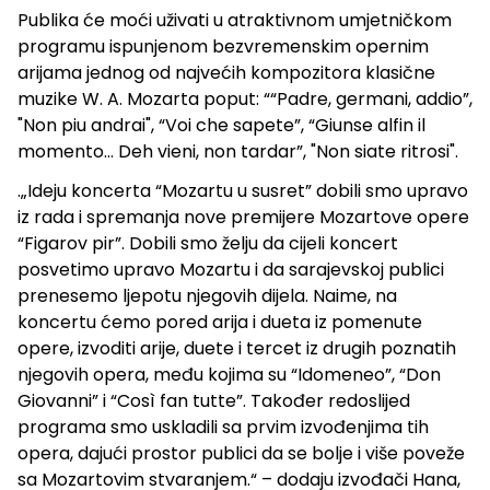
Publika će moći uživati u atraktivnom umjetničkom
programu ispunjenom bezvremenskim opernim
arijama jednog od najvećih kompozitora klasične
muzike W. A. Mozarta poput: ““Padre, germani, addio”,
"Non piu andrai", “Voi che sapete”, “Giunse alfin il
momento… Deh vieni, non tardar”, "Non siate ritrosi".
.„Ideju koncerta “Mozartu u susret” dobili smo upravo
iz rada i spremanja nove premijere Mozartove opere
“Figarov pir”. Dobili smo želju da cijeli koncert
posvetimo upravo Mozartu i da sarajevskoj publici
prenesemo ljepotu njegovih dijela. Naime, na
koncertu ćemo pored arija i dueta iz pomenute
opere, izvoditi arije, duete i tercet iz drugih poznatih
njegovih opera, među kojima su “Idomeneo”, “Don
Giovanni” i “Così fan tutte”. Također redoslijed
programa smo uskladili sa prvim izvođenjima tih
opera, dajući prostor publici da se bolje i više poveže
sa Mozartovim stvaranjem.“ – dodaju izvođači Hana,