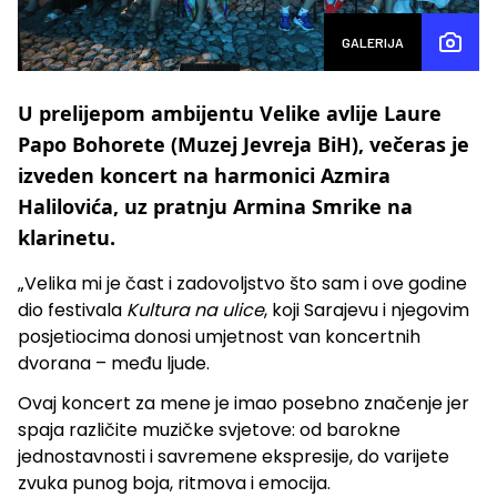
GALERIJA
U prelijepom ambijentu Velike avlije Laure
Papo Bohorete (Muzej Jevreja BiH), večeras je
izveden koncert na harmonici Azmira
Halilovića, uz pratnju Armina Smrike na
klarinetu.
„Velika mi je čast i zadovoljstvo što sam i ove godine
dio festivala
Kultura na ulice
, koji Sarajevu i njegovim
posjetiocima donosi umjetnost van koncertnih
dvorana – među ljude.
Ovaj koncert za mene je imao posebno značenje jer
spaja različite muzičke svjetove: od barokne
jednostavnosti i savremene ekspresije, do varijete
zvuka punog boja, ritmova i emocija.