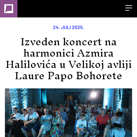
Open
24. JULI 2025.
Izveden koncert na
harmonici Azmira
Halilovića u Velikoj avliji
Laure Papo Bohorete