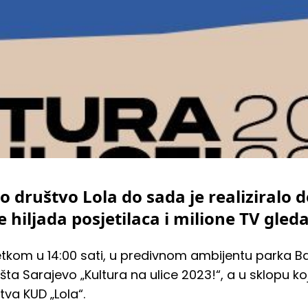
 društvo Lola do sada je realiziralo d
 hiljada posjetilaca i milione TV gled
četkom u 14:00 sati, u predivnom ambijentu parka Ban
 Sarajevo „Kultura na ulice 2023!“, a u sklopu koj
va KUD „Lola“.