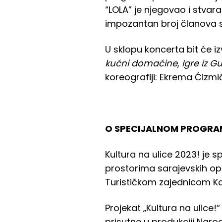
“LOLA” je njegovao i stvar
impozantan broj članova svi
U sklopu koncerta bit će 
kućni domaćine
,
Igre iz G
koreografiji: Ekrema Ćizmi
O SPECIJALNOM PROGRAM
Kultura na ulice 2023! je 
prostorima sarajevskih op
Turističkom zajednicom K
Projekat „Kultura na ulice!
prisutne u produkciji Narod