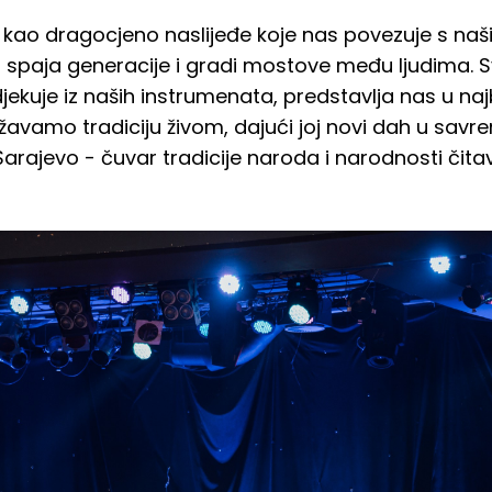
ru kao dragocjeno naslijeđe koje nas povezuje s naš
 spaja generacije i gradi mostove među ljudima. S
odjekuje iz naših instrumenata, predstavlja nas u na
ržavamo tradiciju živom, dajući joj novi dah u sa
Sarajevo - čuvar tradicije naroda i narodnosti čita