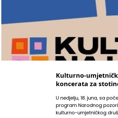
Kulturno-umjetničko
koncerata za stotine
U nedjelju, 18. juna, sa po
program Narodnog pozorišta
kulturno-umjetničkog društ