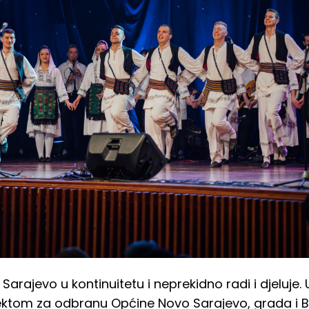
 Sarajevo u kontinuitetu i neprekidno radi i djeluje
ktom za odbranu Općine Novo Sarajevo, grada i Bi