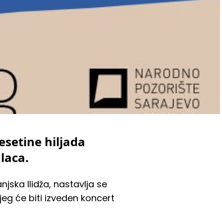
esetine hiljada
alaca.
jska Ilidža, nastavlja se
eg će biti izveden koncert