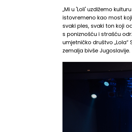
„Mi u 'Loli' uzdižemo kultu
istovremeno kao most koji
svaki ples, svaki ton koji 
s poniznošću i strašću od
umjetničko društvo „Lola“ 
zemalja bivše Jugoslavije.