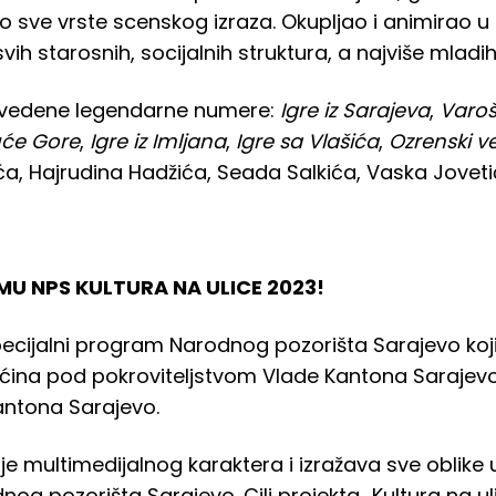
ao sve vrste scenskog izraza. Okupljao i animirao u
h starosnih, socijalnih struktura, a najviše mladih
izvedene legendarne numere:
Igre iz Sarajeva
,
Varoš
uće Gore
,
Igre iz Imljana
,
Igre sa Vlašića
,
Ozrenski v
ća, Hajrudina Hadžića, Seada Salkića, Vaska Joveti
U NPS KULTURA NA ULICE 2023!
specijalni program Narodnog pozorišta Sarajevo koj
ćina pod pokroviteljstvom Vlade Kantona Sarajevo,
antona Sarajevo.
“ je multimedijalnog karaktera i izražava sve oblike
nog pozorišta Sarajevo. Cilj projekta „Kultura na u