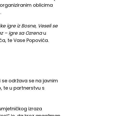
 organiziranim oblicima
.
ke igre iz Bosne
,
Veseli se
ez – igre sa Ozrena
u
ća, te Vase Popovića.
i se održava se na javnim
 te u partnerstvu s
 umjetničkog izraza
lice!“ je, da kroz angažman