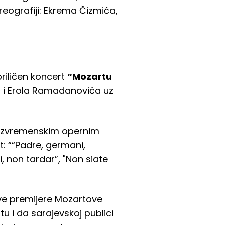
reografiji: Ekrema Čizmića,
upriličen koncert
“Mozartu
ć i Erola Ramadanovića uz
bezvremenskim opernim
: ““Padre, germani,
, non tardar”, "Non siate
ove premijere Mozartove
tu i da sarajevskoj publici