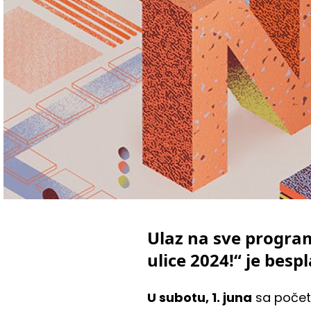
Ulaz na sve progra
ulice 2024!“ je besp
U subotu, 1. juna
sa poče