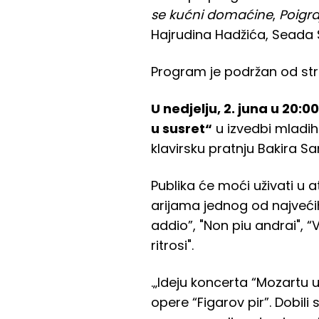
se kućni domaćine
,
Poigra
Hajrudina Hadžića, Seada S
Program je podržan od stra
U nedjelju, 2. juna u 20:00
u susret“
u izvedbi mladih
klavirsku pratnju Bakira S
Publika će moći uživati 
arijama jednog od najveći
addio”, "Non piu andrai", “
ritrosi".
.„Ideju koncerta “Mozartu 
opere “Figarov pir”. Dobili