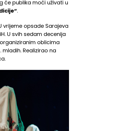
 će publika moći uživati u
dicije“
.
. U vrijeme opsade Sarajeva
H. U svih sedam decenija
 organiziranim oblicima
. mladih. Realizirao na
ca.