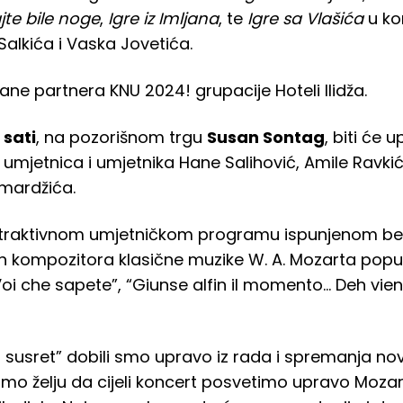
jte bile noge
,
Igre iz Imljana
, te
Igre sa Vlašića
u ko
alkića i Vaska Jovetića.
ne partnera KNU 2024! grupacije Hoteli Ilidža.
 sati
, na pozorišnom trgu
Susan Sontag
, biti će 
 umjetnica i umjetnika Hane Salihović, Amile Ravki
amardžića.
u atraktivnom umjetničkom programu ispunjenom 
h kompozitora klasične muzike W. A. Mozarta poput
Voi che sapete”, “Giunse alfin il momento… Deh vieni
u susret” dobili smo upravo iz rada i spremanja n
 smo želju da cijeli koncert posvetimo upravo Mozar