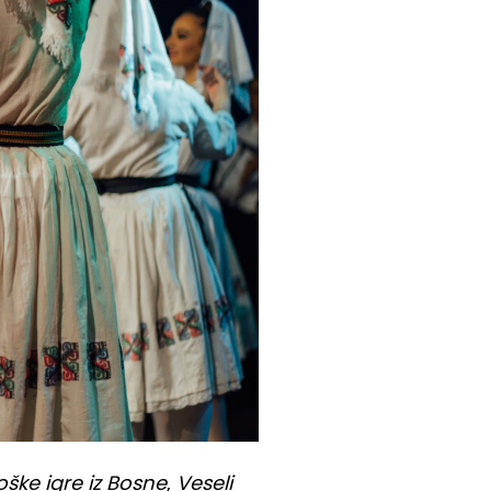
ške igre iz Bosne
,
Veseli