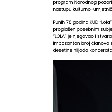
program Narodnog pozorišta
nastupu kulturno-umjetni
Punih 78 godina KUD “Lola”
proglašen posebnim subje
“LOLA” je njegovao i stvar
impozantan broj članova svi
desetine hiljada koncerata 