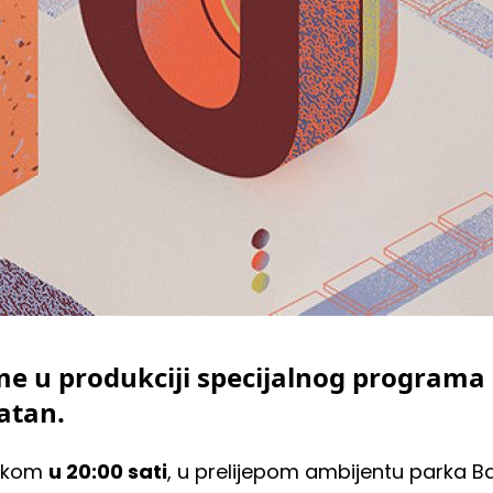
me u produkciji specijalnog programa
latan.
tkom
u 20:00 sati
, u prelijepom ambijentu parka Ban