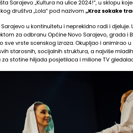
 Sarajevo „Kultura na ulice 2024!“, u sklopu kojeg
čkog društva „Lola“ pod nazivom
„Kroz sokake tra
 Sarajevo u kontinuitetu i neprekidno radi i djeluje
ktom za odbranu Općine Novo Sarajevo, grada i Bi
ao sve vrste scenskog izraza. Okupljao i animirao u
h starosnih, socijalnih struktura, a najviše mladih
za stotine hiljada posjetilaca i milione TV gledala