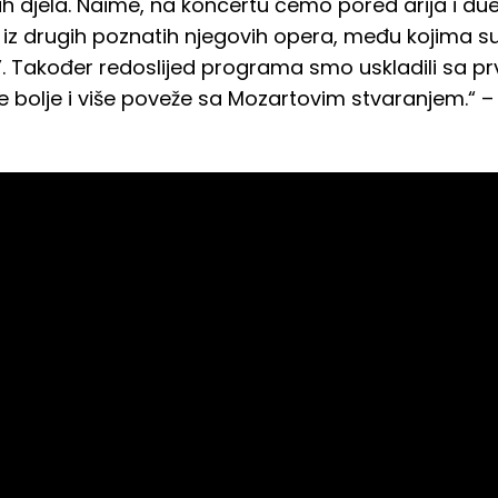
h djela. Naime, na koncertu ćemo pored arija i du
rcet iz drugih poznatih njegovih opera, među kojima 
e”. Također redoslijed programa smo uskladili sa pr
se bolje i više poveže sa Mozartovim stvaranjem.“ 