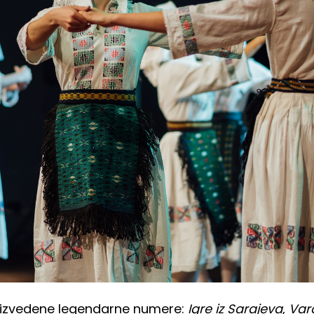
e izvedene legendarne numere:
Igre iz Sarajeva
,
Varo