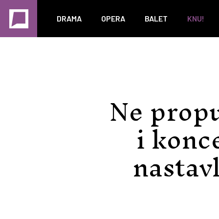
DRAMA
OPERA
BALET
KNU!
Ne propu
i konc
nastav