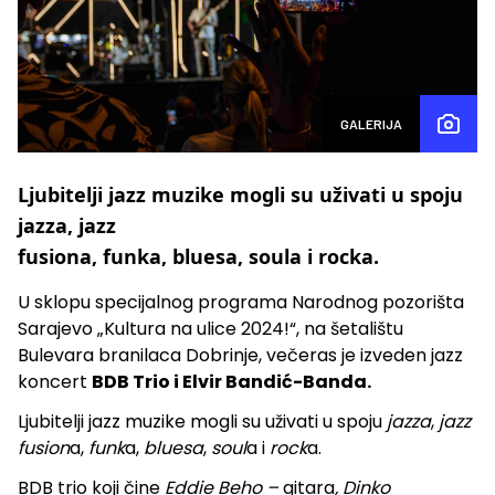
GALERIJA
Ljubitelji jazz muzike mogli su uživati u spoju
jazza, jazz
fusiona, funka, bluesa, soula i rocka.
U sklopu specijalnog programa Narodnog pozorišta
Sarajevo „Kultura na ulice 2024!“, na šetalištu
Bulevara branilaca Dobrinje, večeras je izveden jazz
koncert
BDB Trio i Elvir Bandić-Banda.
Ljubitelji jazz muzike mogli su uživati u spoju
jazza
,
jazz
fusion
a,
funk
a,
bluesa
,
soul
a i
rock
a.
BDB trio koji čine
Eddie Beho –
gitara
, Dinko