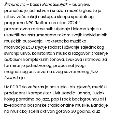
Šimunović –
bass i
Boris Sikuljak –
bubnjevi,
pronašao je jedinstven i snažan muzički glas, te je
njihov večerašnji nastup, u sklopu specijalnog
programa NPS “Kultura na ulice 2024!”
prezentovao rezime svih utjecaja i idioma koje su
usavršili na instrumentima tokom svojih individualnih
muzičkih putovanja.
Pokretačka muzička
motivacija
BDB
trija
je radost i uživanje zajedničkog
sviranja uživo, konstantan muzički razgovor, traženje
dubokih
i kompleksnih tonova, zvukova i ritmova, za
formiranje jedinstvenog, prepoznatljivog i
magnetnog univerzuma ovog savremenog
jazz
fusion
trija.
Uz BDB Trio večeras je nastupio i bh. pjevač, muzički
producent i kompozitor Elvir Bandić-Banda, Tuzlak
kojeg pamtimo po jazz, pop i rock backgroundu ali i
izvedbama bosanske tradicionalne muzike. Banda je
na muzičkoj sceni aktivan gotovo 30 godina, a uz