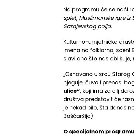
Na programu će se naći r
splet
,
Muslimanske igre iz 
Sarajevskog polja.
Kulturno-umjetničko društ
imena na folklornoj sceni 
slavi ono što nas oblikuje, 
„Osnovano u srcu Starog 
njeguje, čuva i prenosi bo
ulice“
, koji ima za cilj d
društva predstavit će razn
je nekad bilo, šta danas n
Baščaršija)
O specijalnom programu 