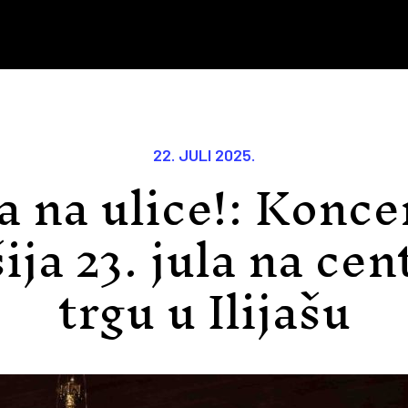
22. JULI 2025.
a na ulice!: Konc
ija 23. jula na ce
trgu u Ilijašu