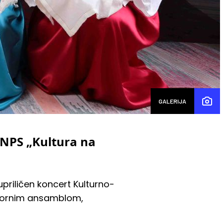
GALERIJA
 NPS „Kultura na
 upriličen koncert Kulturno-
olklornim ansamblom,