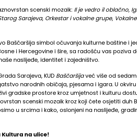
aznovrstan scenski mozaik:
Il je vedro il oblačno
,
Ig
Starog Sarajeva
,
Orkestar i vokalne grupe
,
Vokalne
vo
Baščaršija
simbol očuvanja kulturne baštine i je
Bosne i Hercegovine i šire, sa radošću vas poziva d
naše naslijeđe, identitet i zajedništvo.
Grada Sarajeva, KUD
Baščaršija
već više od sedam 
gatstvo narodnih običaja, pjesama i igara. U okvi
a oživi gradske prostore kroz umjetnost i kulturu do
ovrstan scenski mozaik kroz koji ćete osjetiti duh
osimo u srcima i kako, oslonjeni na naslijeđe, gra
Kultura na ulice!