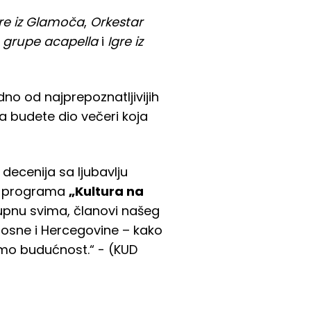
re iz Glamoča
,
Orkestar
 grupe acapella
i
Igre iz
dno od najprepoznatljivijih
a budete dio večeri koja
decenija sa ljubavlju
ru programa
„Kultura na
stupnu svima, članovi našeg
 Bosne i Hercegovine – kako
dimo budućnost.“ - (KUD