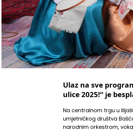
Ulaz na sve progra
ulice 2025!“ je besp
Na centralnom trgu u Ilijaš
umjetničkog društva
Bašča
narodnim orkestrom, voka