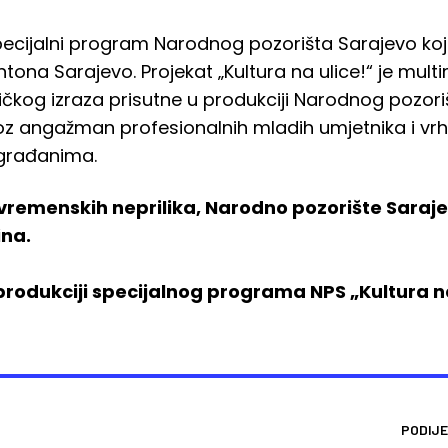
specijalni program Narodnog pozorišta Sarajevo ko
tona Sarajevo. Projekat „Kultura na ulice!“ je mult
ičkog izraza prisutne u produkciji Narodnog pozoriš
 kroz angažman profesionalnih mladih umjetnika i vr
t građanima.
vremenskih neprilika, Narodno pozorište Saraj
ina.
rodukciji specijalnog programa NPS „Kultura na
PODIJE