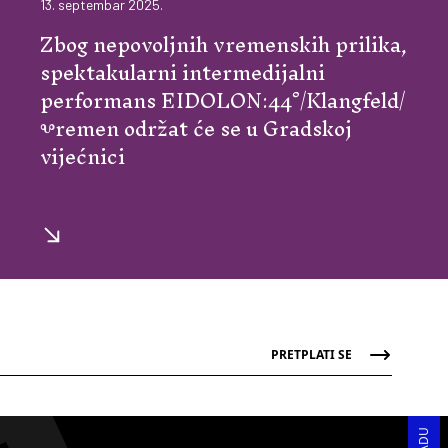
13. septembar 2025.
Zbog nepovoljnih vremenskih prilika,
spektakularni intermedijalni
performans EIDOLON:44°/Klangfeld/
Ⰲremen održat će se u Gradskoj
vijećnici
PRETPLATI SE