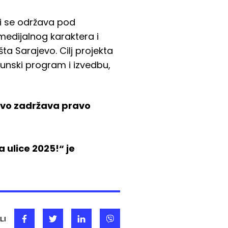
ji se održava pod
imedijalnog karaktera i
ta Sarajevo. Cilj projekta
hunski program i izvedbu,
evo zadržava pravo
 ulice 2025!“ je
LI