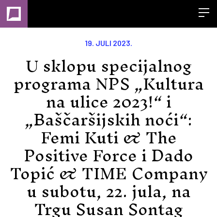
Open
19. JULI 2023.
U sklopu specijalnog
programa NPS „Kultura
na ulice 2023!“ i
„Baščaršijskih noći“:
Femi Kuti & The
Positive Force i Dado
Topić & TIME Company
u subotu, 22. jula, na
Trgu Susan Sontag