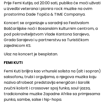
Prije Femi Kutija, od 20:00 sati, publika će moći uživati
u izvedbi veterana i pionira rock muzike na ovim
prostorima Dade Topića & TIME Companya.
Koncert se organizuje u saradnji sa Festivalom
Baščaršijske noći i Bosanskim kulturnim centrom, a
pod pokroviteljstvom Vlade Kantona Sarajevo,
Grada Sarajeva i u partnerstvu sa Turističkom
zajednicom KS.
Ulaz na koncert je besplatan.
FEMI KUTI
Femi Kuti briljira kao vrhunski solista na (alt i sopran)
saksofonu, trubi i orguljama, a njegova muzika koju
naziva afrobeat predstavlja energičan i šarolik
zvučni kolorit i crossover spoj funka, soul-jazza,
tradicionalne muzike Zapadne Afrike sa primjesama
punka, sambe, salse i hip-hopa.