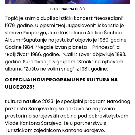
FOTO: MARINA PEŠIĆ
Topić je snimio dupli solistički koncert “Neosedlani“
1979. godine. U pjesmi “Hej Jugoslaveni“ iskoristio je
stihove Exuperyja, Jure Kaštelana i Alekse Šantića.
Album “Šaputanje na jastuku“ objavio je 1980. godine.
Godine 1984. “Negdje izvan planeta – Princeza“, a
“Bolji život“ 1986. godine. “Call it Love“ objavljuje 1993.
godine. Surađivao je s grupom “Smak” na njihovom
albumu “Zašto ne volim sneg” iz 1981. godine.
O SPECIJALNOM PROGRAMU NPS KULTURA NA
ULICE 2023!
Kultura na ulice 2023! je specijalni program Narodnog
pozorišta Sarajevo koji se održava se na javnim
prostorima sarajevskih općina pod pokroviteljstvom
Vlade Kantona Sarajevo, te u partnerstvu s
Turističkom zajednicom Kantona Sarajevo.