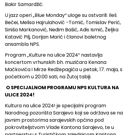
Bakir Samardžić.
U jazz operi „Blue Monday“ uloge su ostvarili: Ileš
Bečei, Melisa Hajrulahović -Tomić, Tomislav Perić,
Siniša Markanović, Nedim Bašić, Adis Ismić, Željka
Katavić Pilj, Dorijan Marić i članovi baletnog
ansambla NPS.
Program „Kulture na ulice 2024“ nastavlja
koncertom vrhunskih bh. muzičara Kenana
Mačkovića i Mirze Redžepagića u petak, 17. maja, s
početkom u 20:00 sati, na Žutoj tabiji.
O SPECIJALNOM PROGRAMU NPS KULTURA NA
ULICE 2024!
Kultura na ulice 2024! je specijalni program
Narodnog pozorišta Sarajevo koji se održava se na
javnim prostorima sarajevskih općina pod
pokroviteljstvom Vlade Kantona Sarajevo, te u
partnerstvu s Turističkom zajednicom Kantona