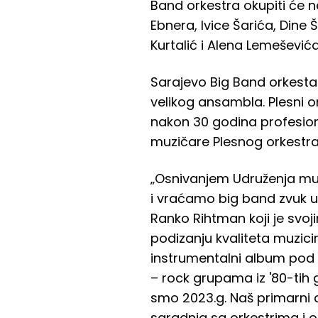
Band orkestra okupiti će 
Ebnera, Ivice Šarića, Dine
Kurtalić i Alena Lemeševića
Sarajevo Big Band orkestar 
velikog ansambla. Plesni 
nakon 30 godina profesion
muzičare Plesnog orkestra RT
„Osnivanjem Udruženja muz
i vraćamo big band zvuk u 
Ranko Rihtman koji je svoj
podizanju kvaliteta muzicir
instrumentalni album pod 
– rock grupama iz '80-tih go
smo 2023.g. Naš primarni c
saradnja sa orkestrima i o