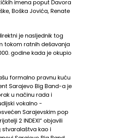
zičkih imena poput Davora
uške, Boška Jovića, Renate
rektni je nasljednik tog
om tokom ratnih dešavanja
000. godine kada je okupio
našu formalno pravnu kuću
gent Sarajevo Big Band-a je
rak u načinu rada i
dijski vokalno -
 posvećen Sarajevskim pop
atelji 2 INDEXI“ objavili
 stvaralaštva kao i
lanovi Sarajevo Big Band