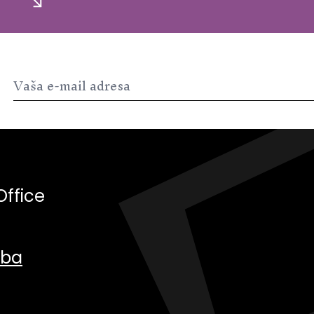
Office
.ba