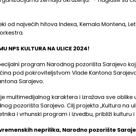
ki od najvećih hitova Indexa, Kemala Montena, Let
 orkestra.
U NPS KULTURA NA ULICE 2024!
specijalni program Narodnog pozorišta Sarajevo koj
ćina pod pokroviteljstvom Vlade Kantona Sarajevo,
antona Sarajevo.
“ je multimedijalnog karaktera i izražava sve oblike
nog pozorišta Sarajevo. Cilj projekta „Kultura na u
tnika i vrhunski program i izvedbu, približi kulturu
vremenskih neprilika, Narodno pozorište Saraj