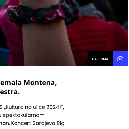
GALERIJA
 Kemala Montena,
estra.
 „Kultura na ulice 2024!“,
 u spektakularnom
man. Koncert Sarajevo Big