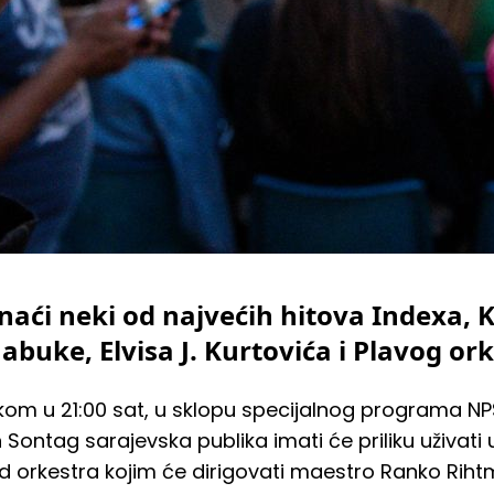
naći neki od najvećih hitova Indexa,
abuke, Elvisa J. Kurtovića i Plavog ork
tkom u 21:00 sat, u sklopu specijalnog programa NPS
Sontag sarajevska publika imati će priliku uživati
d orkestra kojim će dirigovati maestro Ranko Riht