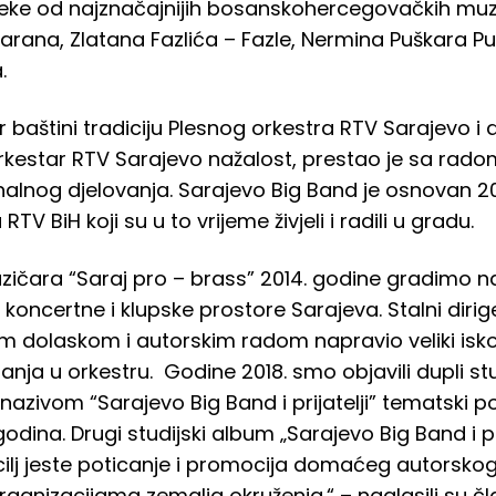
neke od najznačajnijih bosanskohercegovačkih mu
 Šarana, Zlatana Fazlića – Fazle, Nermina Puškara P
.
baštini tradiciju Plesnog orkestra RTV Sarajevo i di
orkestar RTV Sarajevo nažalost, prestao je sa rad
alnog djelovanja. Sarajevo Big Band je osnovan 2
V BiH koji su u to vrijeme živjeli i radili u gradu.
ičara “Saraj pro – brass” 2014. godine gradimo 
koncertne i klupske prostore Sarajeva. Stalni diri
im dolaskom i autorskim radom napravio veliki isko
anja u orkestru. Godine 2018. smo objavili dupli stu
nazivom “Sarajevo Big Band i prijatelji” tematski
dina. Drugi studijski album „Sarajevo Big Band i prij
ilj jeste poticanje i promocija domaćeg autorskog
rganizacijama zemalja okruženja.“ – naglasili su č