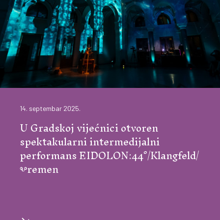
14. septembar 2025.
U Gradskoj vijećnici otvoren
spektakularni intermedijalni
performans EIDOLON:44°/Klangfeld/
Ⰲremen