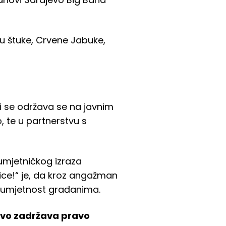
u štuke, Crvene Jabuke,
i se održava se na javnim
 te u partnerstvu s
 umjetničkog izraza
lice!“ je, da kroz angažman
 i umjetnost građanima.
evo zadržava pravo