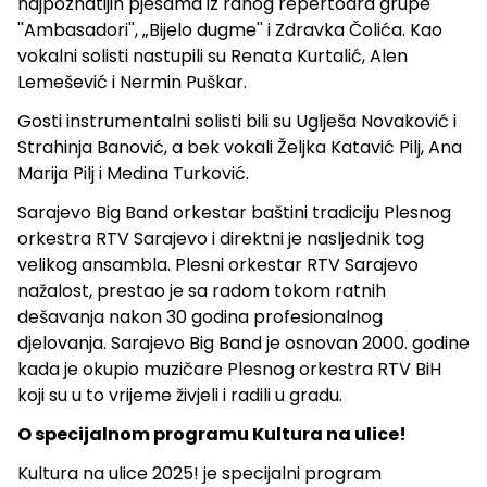
najpoznatijih pjesama iz ranog repertoara grupe
''Ambasadori'', „Bijelo dugme'' i Zdravka Čolića. Kao
vokalni solisti nastupili su Renata Kurtalić, Alen
Lemešević i Nermin Puškar.
Gosti instrumentalni solisti bili su Uglješa Novaković i
Strahinja Banović, a bek vokali Željka Katavić Pilj, Ana
Marija Pilj i Medina Turković.
Sarajevo Big Band orkestar baštini tradiciju Plesnog
orkestra RTV Sarajevo i direktni je nasljednik tog
velikog ansambla. Plesni orkestar RTV Sarajevo
nažalost, prestao je sa radom tokom ratnih
dešavanja nakon 30 godina profesionalnog
djelovanja. Sarajevo Big Band je osnovan 2000. godine
kada je okupio muzičare Plesnog orkestra RTV BiH
koji su u to vrijeme živjeli i radili u gradu.
O specijalnom programu Kultura na ulice!
Kultura na ulice 2025! je specijalni program