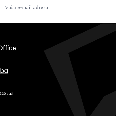
Office
.ba
9:30 sati