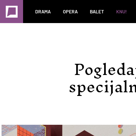
DRAMA
OPERA
BALET
KNU!
Pogledaj
specijal