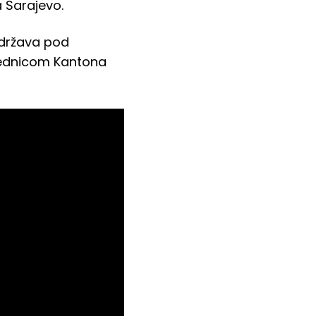
a Sarajevo.
održava pod
ajednicom Kantona