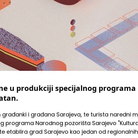
me u produkciji specijalnog programa
latan.
 građanki i građana Sarajeva, te turista naredni mj
nog programa Narodnog pozorišta Sarajevo "Kultura
 etablira grad Sarajevo kao jedan od regionalnih 