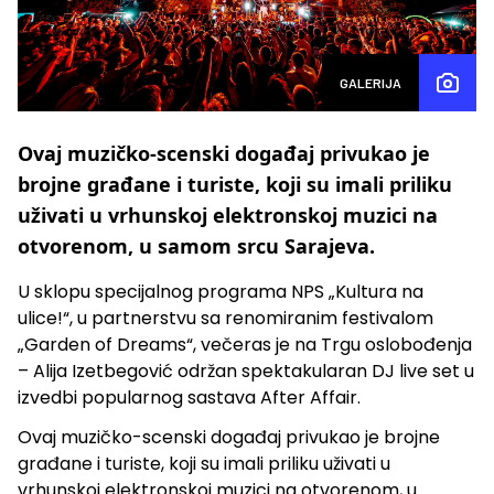
GALERIJA
Ovaj muzičko-scenski događaj privukao je
brojne građane i turiste, koji su imali priliku
uživati u vrhunskoj elektronskoj muzici na
otvorenom, u samom srcu Sarajeva.
U sklopu specijalnog programa NPS „Kultura na
ulice!“, u partnerstvu sa renomiranim festivalom
„Garden of Dreams“, večeras je na Trgu oslobođenja
– Alija Izetbegović održan spektakularan DJ live set u
izvedbi popularnog sastava After Affair.
Ovaj muzičko-scenski događaj privukao je brojne
građane i turiste, koji su imali priliku uživati u
vrhunskoj elektronskoj muzici na otvorenom, u