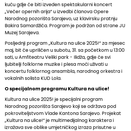
kuću gdje će biti izveden spektakularni koncert
„Večer opernih arija“ u izvedbi članova Opere
Narodnog pozorišta Sarajevo, uz klavirsku pratnju
Bakira Samardžića. Program je podržan od strane JU
Muzej Sarajeva.
Posljednji program „Kultura na ulice 2025!“ za mjesec
maj, bit će upriličen u subotu, 31. sa početkom u 13:00
sati, u Amfiteatru Veliki park - Ilidža, gdje će svi
ljubitelji folklorne muzike i plesa moći uživati u
koncertu folklornog ansambla, narodnog orkestra i
vokalnih solista KUD Lola.
O specijalnom programu Kultura na ulice!
Kultura na ulice 2025! je specijalni program
Narodnog pozorišta Sarajevo koji se održava pod
pokroviteljstvom Vlade Kantona Sarajevo. Projekat
„Kultura na ulice!“ je multimedijalnog karaktera i
izražava sve oblike umjetničkog izraza prisutne u