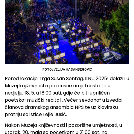
FOTO: VELIJA HASANBEGOVIĆ
Pored lokacije Trga Susan Sontag, KNU 2025! dolazi i u
Muzej književnosti i pozorišne umjetnosti i to u
nedjelju, 18. 5. u 18:00 sati, gdje će biti upriličen
poetsko-muzički recital „Večer sevdaha“ u izvedbi
članova dramskog ansambla NPS te uz klavirsku
pratnju solistice Lejle Jusić.
Nakon Muzeja književnosti i pozorišne umjetnosti, u
utorak, 20. maja sa početkom u 21:00 sat, na