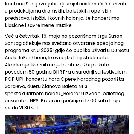
Kantonu Sarajevo ljubitelji umjetnosti moći će uživati
u produkcijama dramskih, baletskih i operskih
predstava, izložbi, likovnih kolonija, te koncertima
klasične i savremene muzike.
Već u četvrtak, 15. maja na pozorišnom trgu Susan
Sontag očekuje nas svečano otvaranje specijalnog
programa KNU 2025! gdje će publika uživati u DJ Setu
Audio InFunktiona, likovnoj koloniji studenata
Akademije likovnih umjetnosti, izložbi plakata
povodom 80 godina BHRT-a u suradnji sa festivalom
POP UP!, koncertu hora Opere Narodnog pozorišta
Sarajevo, duetu članova Baleta NPS i
spektakularnom baletu „Bolero“ u izvedbi baletnog
ansambla NPS. Program počinje u 17:00 sati i trajat
će do 21:30 sati.